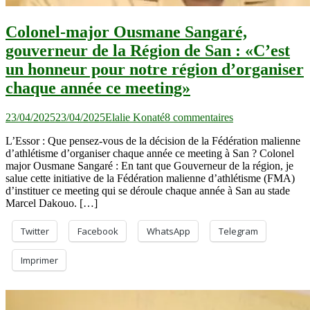
Colonel-major Ousmane Sangaré,
gouverneur de la Région de San : «C’est
un honneur pour notre région d’organiser
chaque année ce meeting»
sur
23/04/2025
23/04/2025
Elalie Konaté
8 commentaires
Colonel-
L’Essor : Que pensez-vous de la décision de la Fédération malienne
major
d’athlétisme d’organiser chaque année ce meeting à San ? Colonel
Ousmane
major Ousmane Sangaré : En tant que Gouverneur de la région, je
Sangaré,
salue cette initiative de la Fédération malienne d’athlétisme (FMA)
gouverneur
d’instituer ce meeting qui se déroule chaque année à San au stade
de
Marcel Dakouo. […]
la
Région
de
Twitter
Facebook
WhatsApp
Telegram
San
:
Imprimer
«C’est
un
honneur
pour