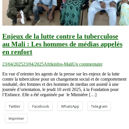
Enjeux de la lutte contre la tuberculose
au Mali : Les hommes de médias appelés
en renfort
sur
23/04/2025
23/04/2025
Afrikinfos-Mali
Un commentaire
Enjeux
En vue d’orienter les agents de la presse sur les enjeux de la lutte
de
contre la tuberculose pour un changement social et de comportement
la
souhaité, des femmes et des hommes de medias ont assisté à une
lutte
journée d’orientation, le jeudi 10 avril 2025, à la Fondation pour
contre
l’Enfance. Elle a été organisée par le Ministère […]
la
tuberculose
au
Twitter
Facebook
WhatsApp
Telegram
Mali :
Les
Imprimer
hommes
de