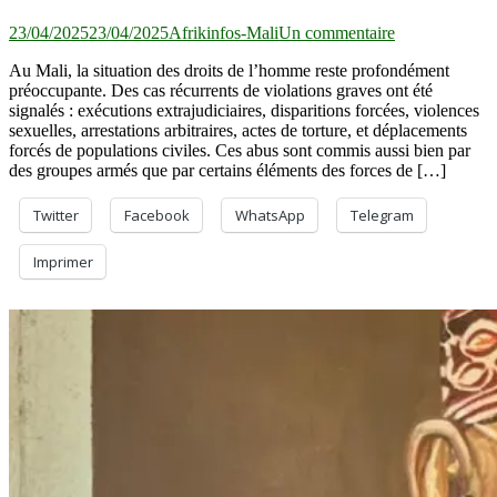
sur
23/04/2025
23/04/2025
Afrikinfos-Mali
Un commentaire
Analyse
Au Mali, la situation des droits de l’homme reste profondément
sur
préoccupante. Des cas récurrents de violations graves ont été
la
signalés : exécutions extrajudiciaires, disparitions forcées, violences
situation
sexuelles, arrestations arbitraires, actes de torture, et déplacements
des
forcés de populations civiles. Ces abus sont commis aussi bien par
droits
des groupes armés que par certains éléments des forces de […]
de
l’homme
au
Twitter
Facebook
WhatsApp
Telegram
Mali
:
Imprimer
Un
avertissement
aux
auteurs
de
violations