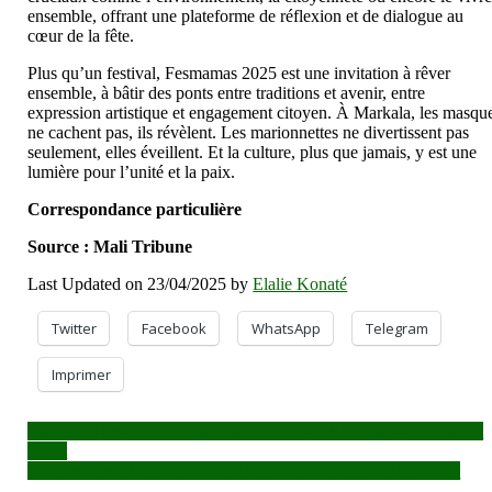
ensemble, offrant une plateforme de réflexion et de dialogue au
cœur de la fête.
Plus qu’un festival, Fesmamas 2025 est une invitation à rêver
ensemble, à bâtir des ponts entre traditions et avenir, entre
expression artistique et engagement citoyen. À Markala, les masqu
ne cachent pas, ils révèlent. Les marionnettes ne divertissent pas
seulement, elles éveillent. Et la culture, plus que jamais, y est une
lumière pour l’unité et la paix.
Correspondance particulière
Source : Mali Tribune
Last Updated on 23/04/2025 by
Elalie Konaté
Twitter
Facebook
WhatsApp
Telegram
Imprimer
Navigation
Algérie : Plus de 1100 migrants refoulés vers le Niger, alertent des
ONG
de
Incertitude sur la présence de l’AES au 50tenaire de la Cédéao