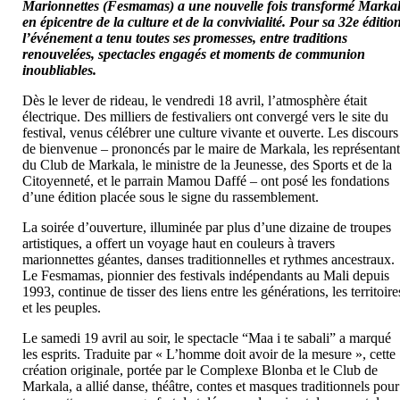
Marionnettes (Fesmamas) a une nouvelle fois transformé Marka
en épicentre de la culture et de la convivialité. Pour sa 32e éditio
l’événement a tenu toutes ses promesses, entre traditions
renouvelées, spectacles engagés et moments de communion
inoubliables.
Dès le lever de rideau, le vendredi 18 avril, l’atmosphère était
électrique. Des milliers de festivaliers ont convergé vers le site du
festival, venus célébrer une culture vivante et ouverte. Les discours
de bienvenue – prononcés par le maire de Markala, les représentant
du Club de Markala, le ministre de la Jeunesse, des Sports et de la
Citoyenneté, et le parrain Mamou Daffé – ont posé les fondations
d’une édition placée sous le signe du rassemblement.
La soirée d’ouverture, illuminée par plus d’une dizaine de troupes
artistiques, a offert un voyage haut en couleurs à travers
marionnettes géantes, danses traditionnelles et rythmes ancestraux.
Le Fesmamas, pionnier des festivals indépendants au Mali depuis
1993, continue de tisser des liens entre les générations, les territoire
et les peuples.
Le samedi 19 avril au soir, le spectacle “Maa i te sabali” a marqué
les esprits. Traduite par « L’homme doit avoir de la mesure », cette
création originale, portée par le Complexe Blonba et le Club de
Markala, a allié danse, théâtre, contes et masques traditionnels pour