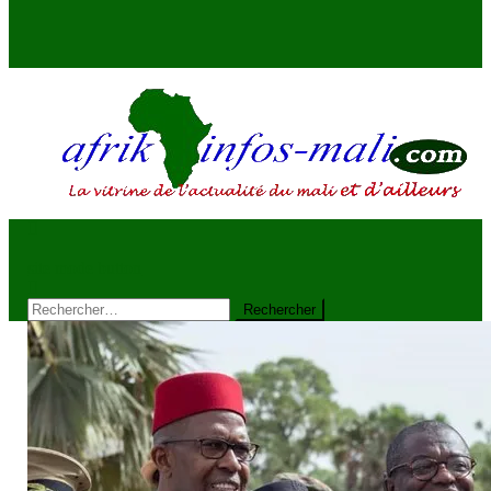
AFRIKINFOS MALI
La vitrine de l'actualité du Mali et d'ailleurs
site mode button
Rechercher :