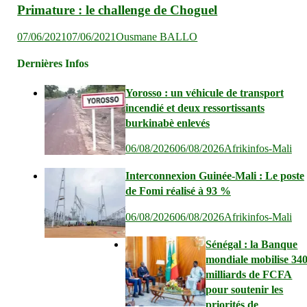
Primature : le challenge de Choguel
07/06/2021
07/06/2021
Ousmane BALLO
Dernières Infos
Yorosso : un véhicule de transport
incendié et deux ressortissants
burkinabè enlevés
06/08/2026
06/08/2026
Afrikinfos-Mali
Interconnexion Guinée-Mali : Le poste
de Fomi réalisé à 93 %
06/08/2026
06/08/2026
Afrikinfos-Mali
Sénégal : la Banque
mondiale mobilise 34
milliards de FCFA
pour soutenir les
priorités de