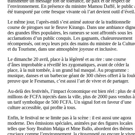
transmettre un message fort de tolérance, de paix et de respect de
l’environnement. En présence du ministre Mamou Daffé, le public 
été transporté par cette fresque vivante où l’art devient outil d’éveil
Le même jour, l’après-midi s’est animé autour de la traditionnelle
course de pirogues sur le fleuve Kirango. Dans une ambiance dign
des grandes fêtes populaires, les rameurs se sont affrontés sous les
acclamations d’un public conquis. Les gagnants, chaleureusement
récompensés, ont reçu leurs prix des mains du ministre de la Cultur
et du Tourisme, dans une atmosphère joyeuse et inclusive.
Le dimanche 20 avril, place à la légèreté et au rire : une course
d’ânes improbable a réveillé les zygomatiques, avant de céder la
place, à la nuit tombée, à un grand bal masqué. Au programme :
musique, danses et un barbecue géant de 300 chères offert à la foul
preuve que le Fesmamas, c’est aussi l’art de vivre et de partager.
Au-delà des festivités, l’impact économique est bien réel : plus de 
millions de FCFA injectés dans la ville, plus de 2000 pass vendus à
un tarif symbolique de 500 FCFA. Un signal fort en faveur d’une
culture accessible, qui profite à tous.
Enfin, le festival ne se limite pas à la scène : il est aussi une agora
moderne. Des émissions spéciales, animées par des figures locales
telles que Sory Ibrahim Maïga et Mme Ballo, abordent des thèmes
cruciaux comme l’environnement, la citoyenneté ou encore le vivre