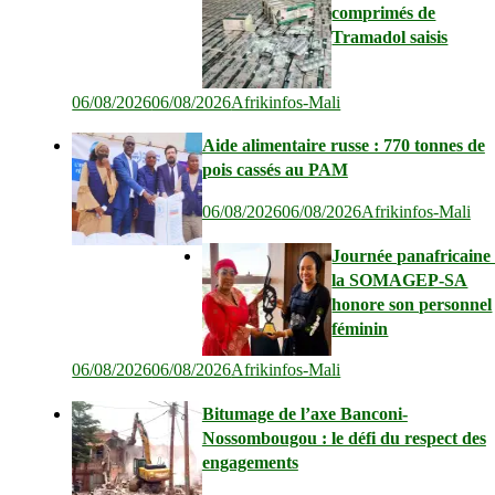
comprimés de
Tramadol saisis
06/08/2026
06/08/2026
Afrikinfos-Mali
Aide alimentaire russe : 770 tonnes de
pois cassés au PAM
06/08/2026
06/08/2026
Afrikinfos-Mali
Journée panafricaine 
la SOMAGEP-SA
honore son personnel
féminin
06/08/2026
06/08/2026
Afrikinfos-Mali
Bitumage de l’axe Banconi-
Nossombougou : le défi du respect des
engagements