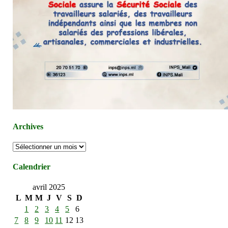
Archives
Archives
Calendrier
avril 2025
L
M
M
J
V
S
D
1
2
3
4
5
6
7
8
9
10
11
12
13