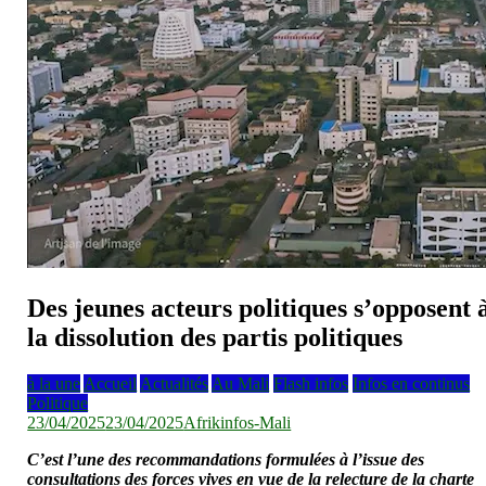
Des jeunes acteurs politiques s’opposent 
la dissolution des partis politiques
à la une
Accueil
Actualités
Au Mali
Flash infos
Infos en continus
Politique
23/04/2025
23/04/2025
Afrikinfos-Mali
C’est l’une des recommandations formulées à l’issue des
consultations des forces vives en vue de la relecture de la charte