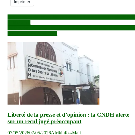
Imprimer
Navigation
Incarcération du journaliste Alfousseïni Togo: La presse plaide pou
sa libération
de
DEF et Baccalauréat : de nouvelles dispositions pour la correction 
l’article
la publication des résultats
Liberté de la presse et d’opinion : la CNDH alerte
sur un recul jugé préoccupant
07/05/2026
07/05/2026
Afrikinfos-Mali