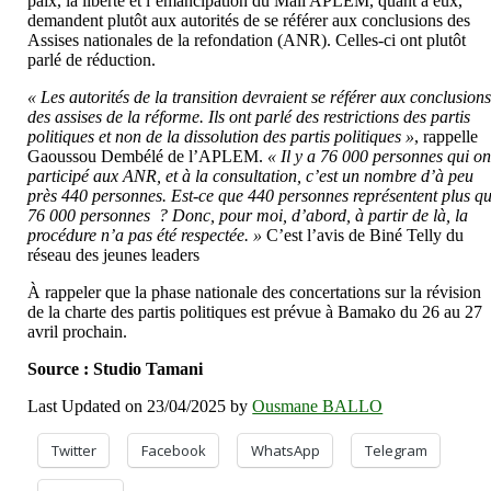
paix, la liberté et l’émancipation du Mali APLEM, quant à eux,
demandent plutôt aux autorités de se référer aux conclusions des
Assises nationales de la refondation (ANR). Celles-ci ont plutôt
parlé de réduction.
« Les autorités de la transition devraient se référer aux conclusion
des assises de la réforme. Ils ont parlé des restrictions des partis
politiques et non de la dissolution des partis politiques »
, rappelle
Gaoussou Dembélé de l’APLEM.
« Il y a 76 000 personnes qui on
participé aux ANR, et à la consultation, c’est un nombre d’à peu
près 440 personnes. Est-ce que 440 personnes représentent plus q
76 000 personnes ? Donc, pour moi, d’abord, à partir de là, la
procédure n’a pas été respectée. »
C’est l’avis de Biné Telly du
réseau des jeunes leaders
À rappeler que la phase nationale des concertations sur la révision
de la charte des partis politiques est prévue à Bamako du 26 au 27
avril prochain.
Source : Studio Tamani
Last Updated on 23/04/2025 by
Ousmane BALLO
Twitter
Facebook
WhatsApp
Telegram