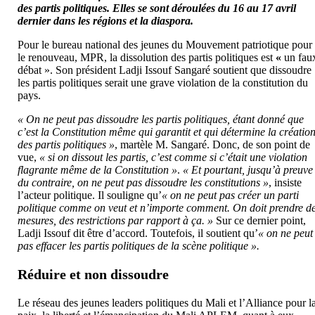
des partis politiques. Elles se sont déroulées du 16 au 17 avril
dernier dans les régions et la diaspora.
Pour le bureau national des jeunes du Mouvement patriotique pour
le renouveau, MPR,
la dissolution des partis politiques est
«
un fau
débat ». Son président Ladji Issouf Sangaré soutient que dissoudre
les partis politiques serait une grave violation de la constitution du
pays.
« On ne peut pas dissoudre les partis politiques, étant donné que
c’est la Constitution même qui garantit et qui détermine la créatio
des partis politiques »
, martèle M. Sangaré. Donc, de son point de
vue,
« si on dissout les partis, c’est comme si c’était une violation
flagrante même de la Constitution »
.
« Et pourtant, jusqu’à preuve
du contraire, on ne peut pas dissoudre les constitutions »
, insiste
l’acteur politique. Il souligne qu’
« on ne peut pas créer un parti
politique comme on veut et n’importe comment. On doit prendre d
mesures, des restrictions par rapport à ça. »
Sur ce dernier point,
Ladji Issouf dit être d’accord. Toutefois, il soutient qu’
« on ne peut
pas effacer les partis politiques de la scène politique ».
Réduire et non dissoudre
Le réseau des jeunes leaders politiques du Mali et l’Alliance pour l