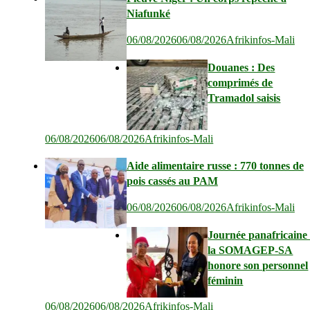
Niafunké
06/08/2026
06/08/2026
Afrikinfos-Mali
Douanes : Des
comprimés de
Tramadol saisis
06/08/2026
06/08/2026
Afrikinfos-Mali
Aide alimentaire russe : 770 tonnes de
pois cassés au PAM
06/08/2026
06/08/2026
Afrikinfos-Mali
Journée panafricaine 
la SOMAGEP-SA
honore son personnel
féminin
06/08/2026
06/08/2026
Afrikinfos-Mali