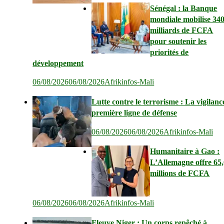
Sénégal : la Banque
mondiale mobilise 34
milliards de FCFA
pour soutenir les
priorités de
développement
06/08/2026
06/08/2026
Afrikinfos-Mali
Lutte contre le terrorisme : La vigilanc
première ligne de défense
06/08/2026
06/08/2026
Afrikinfos-Mali
Humanitaire à Gao :
L’Allemagne offre 65
millions de FCFA
06/08/2026
06/08/2026
Afrikinfos-Mali
Fleuve Niger : Un corps repêché à