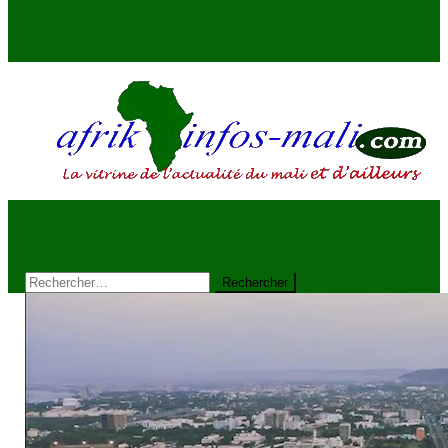
AFRIKINFOS MALI
La vitrine de l'actualité du Mali et d'ailleurs
site mode button
Rechercher :