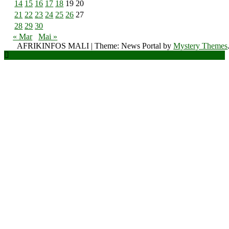
14
15
16
17
18
19
20
21
22
23
24
25
26
27
28
29
30
« Mar
Mai »
AFRIKINFOS MALI
|
Theme: News Portal by
Mystery Themes