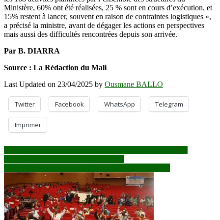
Ministère, 60% ont été réalisées, 25 % sont en cours d’exécution, et
15% restent à lancer, souvent en raison de contraintes logistiques »,
a précisé la ministre, avant de dégager les actions en perspectives
mais aussi des difficultés rencontrées depuis son arrivée.
Par B. DIARRA
Source : La Rédaction du Mali
Last Updated on 23/04/2025 by
Ousmane BALLO
Twitter
Facebook
WhatsApp
Telegram
Imprimer
Navigation
Analyse sur la situation des droits de l’homme au Mali : Un
avertissement aux auteurs de violations
de
Ecoles militaires: Le concours d’entrée à l’Emia lancé
l’article