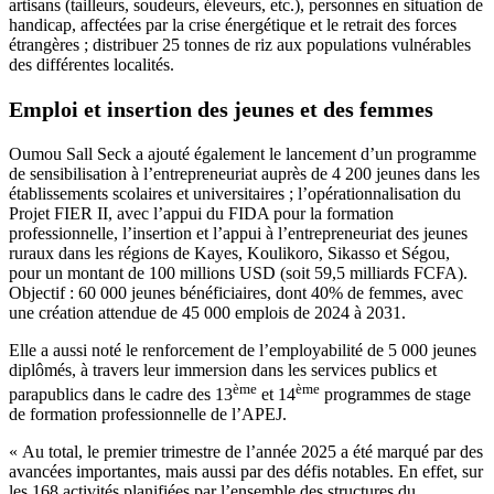
artisans (tailleurs, soudeurs, éleveurs, etc.), personnes en situation de
handicap, affectées par la crise énergétique et le retrait des forces
étrangères ; distribuer 25 tonnes de riz aux populations vulnérables
des différentes localités.
Emploi et insertion des jeunes et des femmes
Oumou Sall Seck a ajouté également le lancement d’un programme
de sensibilisation à l’entrepreneuriat auprès de 4 200 jeunes dans les
établissements scolaires et universitaires ; l’opérationnalisation du
Projet FIER II, avec l’appui du FIDA pour la formation
professionnelle, l’insertion et l’appui à l’entrepreneuriat des jeunes
ruraux dans les régions de Kayes, Koulikoro, Sikasso et Ségou,
pour un montant de 100 millions USD (soit 59,5 milliards FCFA).
Objectif : 60 000 jeunes bénéficiaires, dont 40% de femmes, avec
une création attendue de 45 000 emplois de 2024 à 2031.
Elle a aussi noté le renforcement de l’employabilité de 5 000 jeunes
diplômés, à travers leur immersion dans les services publics et
ème
ème
parapublics dans le cadre des 13
et 14
programmes de stage
de formation professionnelle de l’APEJ.
« Au total, le premier trimestre de l’année 2025 a été marqué par des
avancées importantes, mais aussi par des défis notables. En effet, sur
les 168 activités planifiées par l’ensemble des structures du