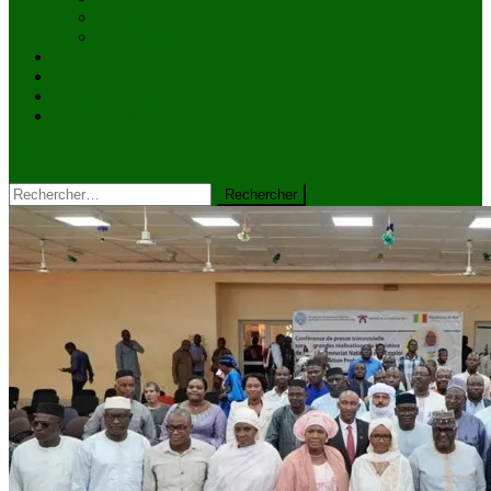
Culture
Faits divers
Sports
VIDÉOS
Kiosque à journaux
CONTACT
site mode button
Rechercher :