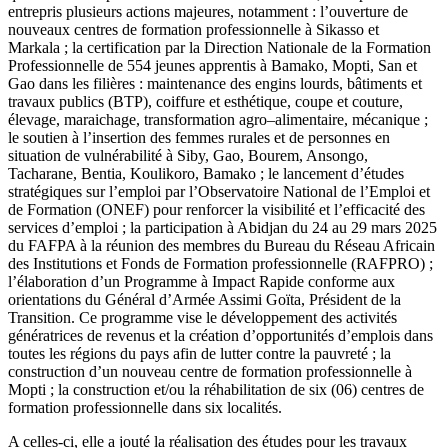
entrepris plusieurs actions majeures, notamment : l’ouverture de
nouveaux centres de formation professionnelle à Sikasso et
Markala ; la certification par la Direction Nationale de la Formation
Professionnelle de 554 jeunes apprentis à Bamako, Mopti, San et
Gao dans les filières : maintenance des engins lourds, bâtiments et
travaux publics (BTP), coiffure et esthétique, coupe et couture,
élevage, maraichage, transformation agro–alimentaire, mécanique ;
le soutien à l’insertion des femmes rurales et de personnes en
situation de vulnérabilité à Siby, Gao, Bourem, Ansongo,
Tacharane, Bentia, Koulikoro, Bamako ; le lancement d’études
stratégiques sur l’emploi par l’Observatoire National de l’Emploi et
de Formation (ONEF) pour renforcer la visibilité et l’efficacité des
services d’emploi ; la participation à Abidjan du 24 au 29 mars 2025
du FAFPA à la réunion des membres du Bureau du Réseau Africain
des Institutions et Fonds de Formation professionnelle (RAFPRO) ;
l’élaboration d’un Programme à Impact Rapide conforme aux
orientations du Général d’Armée Assimi Goïta, Président de la
Transition. Ce programme vise le développement des activités
génératrices de revenus et la création d’opportunités d’emplois dans
toutes les régions du pays afin de lutter contre la pauvreté ; la
construction d’un nouveau centre de formation professionnelle à
Mopti ; la construction et/ou la réhabilitation de six (06) centres de
formation professionnelle dans six localités.
A celles-ci, elle a jouté la réalisation des études pour les travaux