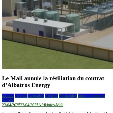
Le Mali annule la résiliation du contrat
d’Albatros Energy
à la une
Accueil
Actualités
Au Mali
Flash infos
Infos en continus
Société
23/04/2025
23/04/2025
Afrikinfos-Mali