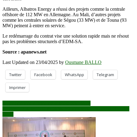
Ailleurs, Albatros Energy a réussi des projets comme la centrale
offshore de 112 MW en Allemagne. Au Mali, d’autres projets
comme les centrales solaires de Ségou (33 MW) et de Touna (93
MW) peinent à entrer en service.
Le redémarrage du contrat vise une solution rapide mais ne résout
pas les problèmes structurels d’EDM-SA.
Source : apanews.net
Last Updated on 23/04/2025 by
Ousmane BALLO
Twitter
Facebook
WhatsApp
Telegram
Imprimer
Navigation
Niger : l’armée affirme avoir libéré des otages
Algérie : Plus de 1100 migrants refoulés vers le Niger, alertent des
de
ONG
l’article