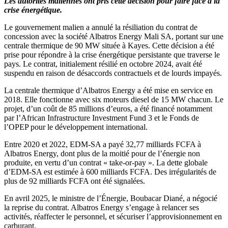
Les autorités maliennes ont pris cette décision pour faire face à la
crise énergétique.
Le gouvernement malien a annulé la résiliation du contrat de
concession avec la société Albatros Energy Mali SA, portant sur une
centrale thermique de 90 MW située à Kayes. Cette décision a été
prise pour répondre à la crise énergétique persistante que traverse le
pays. Le contrat, initialement résilié en octobre 2024, avait été
suspendu en raison de désaccords contractuels et de lourds impayés.
La centrale thermique d’Albatros Energy a été mise en service en
2018. Elle fonctionne avec six moteurs diesel de 15 MW chacun. Le
projet, d’un coût de 85 millions d’euros, a été financé notamment
par l’African Infrastructure Investment Fund 3 et le Fonds de
l’OPEP pour le développement international.
Entre 2020 et 2022, EDM-SA a payé 32,77 milliards FCFA à
Albatros Energy, dont plus de la moitié pour de l’énergie non
produite, en vertu d’un contrat « take-or-pay ». La dette globale
d’EDM-SA est estimée à 600 milliards FCFA. Des irrégularités de
plus de 92 milliards FCFA ont été signalées.
En avril 2025, le ministre de l’Énergie, Boubacar Diané, a négocié
la reprise du contrat. Albatros Energy s’engage à relancer ses
activités, réaffecter le personnel, et sécuriser l’approvisionnement en
carburant.