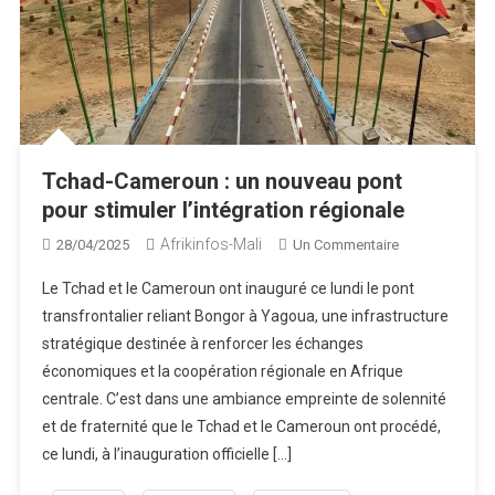
Tchad-Cameroun : un nouveau pont
pour stimuler l’intégration régionale
Afrikinfos-Mali
Sur
28/04/2025
Un Commentaire
Tchad-
Le Tchad et le Cameroun ont inauguré ce lundi le pont
Cameroun
transfrontalier reliant Bongor à Yagoua, une infrastructure
:
stratégique destinée à renforcer les échanges
Un
économiques et la coopération régionale en Afrique
Nouveau
Pont
centrale. C’est dans une ambiance empreinte de solennité
Pour
et de fraternité que le Tchad et le Cameroun ont procédé,
Stimuler
ce lundi, à l’inauguration officielle […]
L’intégration