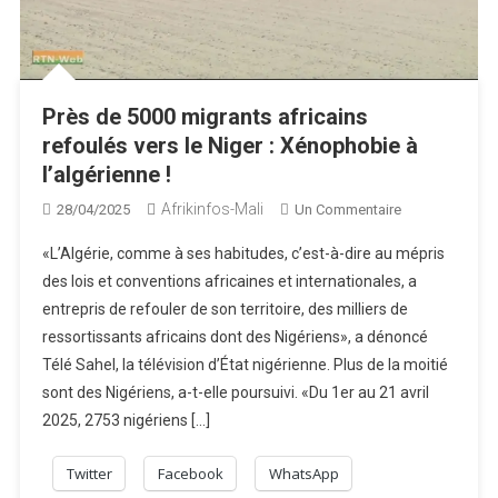
Près de 5000 migrants africains
refoulés vers le Niger : Xénophobie à
l’algérienne !
Afrikinfos-Mali
Sur
28/04/2025
Un Commentaire
Près
«L’Algérie, comme à ses habitudes, c’est-à-dire au mépris
De
des lois et conventions africaines et internationales, a
5000
entrepris de refouler de son territoire, des milliers de
Migrants
ressortissants africains dont des Nigériens», a dénoncé
Africains
Refoulés
Télé Sahel, la télévision d’État nigérienne. Plus de la moitié
Vers
sont des Nigériens, a-t-elle poursuivi. «Du 1er au 21 avril
Le
2025, 2753 nigériens […]
Niger :
Xénophobie
Twitter
Facebook
WhatsApp
À