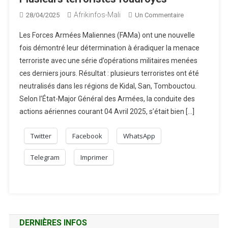
Afrikinfos-Mali
Sur
28/04/2025
Un Commentaire
KIDAL,
Les Forces Armées Maliennes (FAMa) ont une nouvelle
SAN,
fois démontré leur détermination à éradiquer la menace
MOPTI,
terroriste avec une série d’opérations militaires menées
TOMBOUCTOU 
ces derniers jours. Résultat : plusieurs terroristes ont été
Plusieurs
Terroristes
neutralisés dans les régions de Kidal, San, Tombouctou.
Foudroyés
Selon l’État-Major Général des Armées, la conduite des
actions aériennes courant 04 Avril 2025, s’était bien […]
Twitter
Facebook
WhatsApp
Telegram
Imprimer
DERNIÈRES INFOS