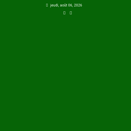
Skip
jeudi, août 06, 2026
to
content