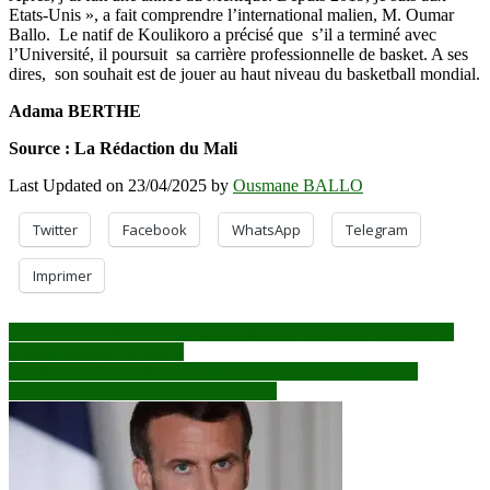
Etats-Unis », a fait comprendre l’international malien, M. Oumar
Ballo. Le natif de Koulikoro a précisé que s’il a terminé avec
l’Université, il poursuit sa carrière professionnelle de basket. A ses
dires, son souhait est de jouer au haut niveau du basketball mondial.
Adama BERTHE
Source : La Rédaction du Mali
Last Updated on 23/04/2025 by
Ousmane BALLO
Twitter
Facebook
WhatsApp
Telegram
Imprimer
Navigation
Enjeux de la lutte contre la tuberculose au Mali : Les hommes de
médias appelés en renfort
de
Analyse sur la situation des droits de l’homme au Mali : Un
l’article
avertissement aux auteurs de violations