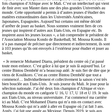
fois champion d’Afrique avec le Mali. C’est un intellectuel qui vient
de finir avec son Master dans une des plus grandes Universités au
monde. Cette opportunité a permis à d’autres jeunes d’étudier des
matières extraordinaires dans les Universités Américaines,
Japonaises, Espagnoles. Aujourd’hui certains ont même décidé
d’arrêter de jouer au basket. Nous sommes vraiment fiers de ces
jeunes qui inspirent d’autres aux Etats-Unis, en Espagne etc. Ils
inspirent aussi les jeunes locaux », a fait comprendre le président de
l’Association Moussa Kondo de Basketball, M. Moussa Kondo. Il
n’a pas manqué de préciser que directement et indirectement, ils sont
à 103 jeunes qu’ils ont envoyés à l’extérieur pour étudier et jouer au
basket.
« Je remercie Mohamed Diarra, président du centre où j’ai passé
toute mon enfance. C’est grâce à lui que je suis là aujourd’hui. Le
centre Bintou Dembélé m’a beaucoup aidé. Je suis fier de dire que je
viens de Koulikoro. C’est au centre Bintou Dembélé que tout a
commencé… Individuellement et collectivement la saison s’est très
bien bouclée aux Etats-Unis. Je suis joueur du Mali. Je joue pour la
sélection nationale. J’ai été deux fois champion d’Afrique et vice-
champion du monde en catégorie U 16, U 17, U 18 et U 19. Je suis
aux Etats-Unis, au niveau universitaire. J’ai commencé ma carrière
ici au Mali. C’est Mohamed Diarra qui m’a mis en contact avec
Moussa Kondo qui m’a aidé à aller en Espagne où j’ai fait 3 ans.
Après, j’ai fait une année au Mexique. Depuis 2019, je suis aux