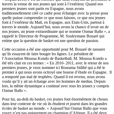
travers la venue de nos jeunes qui sont à l’extérieur. Quand nos
premiers jeunes sont partis en Espagne, nous avons
traditionnellement créé ce cadre pour échanger avec la presse pour
quelle puisse comprendre ce que nous faisons, ce que nos jeunes
font à l’extérieur du Mali, en Espagne, aux Etats-Unis, partout à
travers le monde. Aujourd’hui, nous avons la chance d’avoir un de
nos jeunes, un jeune extraordinaire qui se nomme Oumar Ballo », a
rappelé le Directeur de Programme, M. Souleymane Bouaré qui
estime que la question de basket est une question de passion.
Cette occasion a été une opportunité pour M. Bouaré de rassurer
qu’ils essayent de faire bouger les lignes. Le président de
l’Association Moussa Kondo de Basketball, M. Moussa Kondo a
été très clair en ces termes : « En 2010- 2011, avec le retour de nos
premiers jeunes, je veux nommer ici Bourama Sidibé qui a été le
premier à qui nous avons octroyé une bourse d’étude en Espagne. Il
a remporté pas mal de trophées. Quand il est revenu, nous avons
voulu qu’il y ait un échange avec les hommes de medias. Depuis
lors, la même dynamique a continué avec tous les jeunes y compris
Oumar Ballo ».
Pour lui, au-delà du basket, ces jeunes font énormément de choses
dans leur contexte de vie où ils étudient et jouent dans les grandes
écoles de basket au monde. « Aujourd’hui Oumar Ballo que vous
voyez n’est pas uniquement un champion d’Afrique. Il a été deux