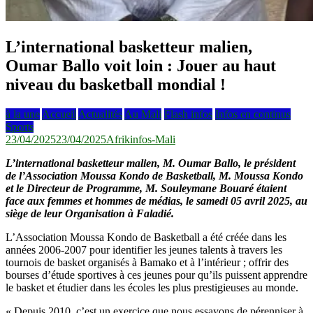
L’international basketteur malien,
Oumar Ballo voit loin : Jouer au haut
niveau du basketball mondial !
à la une
Accueil
Actualités
Au Mali
Flash infos
Infos en continus
Sports
23/04/2025
23/04/2025
Afrikinfos-Mali
L’international basketteur malien, M. Oumar Ballo, le président
de l’Association Moussa Kondo de Basketball, M. Moussa Kondo
et le Directeur de Programme, M. Souleymane Bouaré étaient
face aux femmes et hommes de médias, le samedi 05 avril 2025, au
siège de leur Organisation à Faladié.
L’Association Moussa Kondo de Basketball a été créée dans les
années 2006-2007 pour identifier les jeunes talents à travers les
tournois de basket organisés à Bamako et à l’intérieur ; offrir des
bourses d’étude sportives à ces jeunes pour qu’ils puissent apprendre
le basket et étudier dans les écoles les plus prestigieuses au monde.
« Depuis 2010, c’est un exercice que nous essayons de pérenniser à