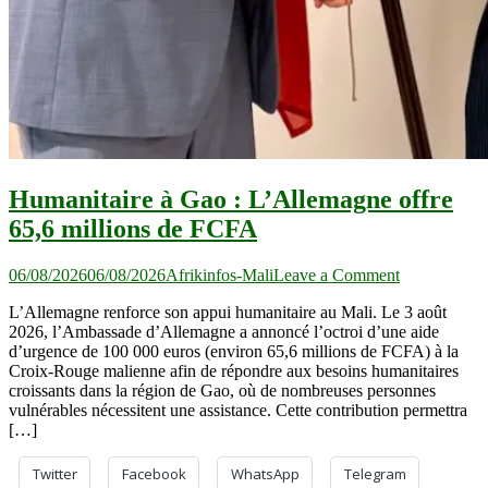
Humanitaire à Gao : L’Allemagne offre
65,6 millions de FCFA
on
06/08/2026
06/08/2026
Afrikinfos-Mali
Leave a Comment
Humanitaire
L’Allemagne renforce son appui humanitaire au Mali. Le 3 août
à
2026, l’Ambassade d’Allemagne a annoncé l’octroi d’une aide
Gao :
d’urgence de 100 000 euros (environ 65,6 millions de FCFA) à la
L’Allemagn
Croix-Rouge malienne afin de répondre aux besoins humanitaires
offre
croissants dans la région de Gao, où de nombreuses personnes
65,6
vulnérables nécessitent une assistance. Cette contribution permettra
millions
[…]
de
FCFA
Twitter
Facebook
WhatsApp
Telegram