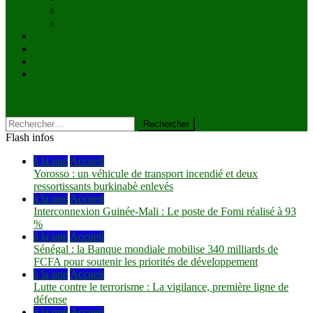
Culture
Faits divers
Sports
VIDÉOS
Kiosque à journaux
CONTACT
site mode button
Rechercher :
Flash infos
à la une
Accueil
Yorosso : un véhicule de transport incendié et deux
ressortissants burkinabè enlevés
à la une
Accueil
Interconnexion Guinée-Mali : Le poste de Fomi réalisé à 93
%
à la une
Accueil
Sénégal : la Banque mondiale mobilise 340 milliards de
FCFA pour soutenir les priorités de développement
à la une
Accueil
Lutte contre le terrorisme : La vigilance, première ligne de
défense
à la une
Accueil