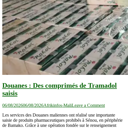
Douanes : Des comprimés de Tramadol
saisis
on
06/08/2026
06/08/2026
Afrikinfos-Mali
Leave a Comment
Douanes :
Les services des Douanes maliennes ont réalisé une importante
Des
saisie de produits pharmaceutiques prohibés à Sénou, en périphérie
comprimés
de Bamako. Grâce à une opération fondée sur le renseignement
de