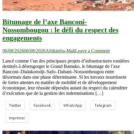
Bitumage de l’axe Banconi-
Nossombougou : le défi du respect des
engagements
on
06/08/2026
06/08/2026
Afrikinfos-Mali
Leave a Comment
Bitumage
Lancé comme l’un des principaux projets d’infrastructures routières
de
destinés à désengorger le Grand Bamako, le bitumage de l’axe
l’axe
Banconi–Dialakorodji–Safo–Dabani–Nossombougou entre
Banconi-
désormais dans une phase déterminante. Si les travaux nourrissent
Nossomboug
de fortes attentes en matière de mobilité et de développement
le
économique, leur réussite dépendra autant du respect du calendrier
défi
d’exécution que de la gestion des indemnisations […]
du
respect
des
Twitter
Facebook
WhatsApp
Telegram
engagements
Imprimer