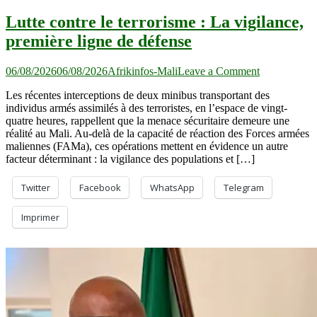
Lutte contre le terrorisme : La vigilance,
première ligne de défense
on
06/08/2026
06/08/2026
Afrikinfos-Mali
Leave a Comment
Lutte
Les récentes interceptions de deux minibus transportant des
contre
individus armés assimilés à des terroristes, en l’espace de vingt-
le
quatre heures, rappellent que la menace sécuritaire demeure une
terrorisme :
réalité au Mali. Au-delà de la capacité de réaction des Forces armées
La
maliennes (FAMa), ces opérations mettent en évidence un autre
vigilance,
facteur déterminant : la vigilance des populations et […]
première
ligne
de
Twitter
Facebook
WhatsApp
Telegram
défense
Imprimer