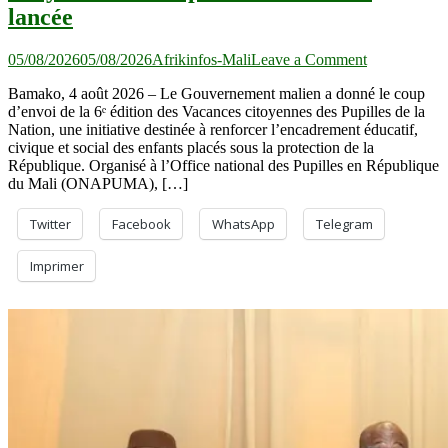
lancée
on
05/08/2026
05/08/2026
Afrikinfos-Mali
Leave a Comment
Mali
Bamako, 4 août 2026 – Le Gouvernement malien a donné le coup
:
d’envoi de la 6ᵉ édition des Vacances citoyennes des Pupilles de la
la
Nation, une initiative destinée à renforcer l’encadrement éducatif,
6ᵉ
civique et social des enfants placés sous la protection de la
édition
République. Organisé à l’Office national des Pupilles en République
des
du Mali (ONAPUMA), […]
Vacances
citoyennes
des
Twitter
Facebook
WhatsApp
Telegram
Pupilles
de
Imprimer
la
Nation
lancée