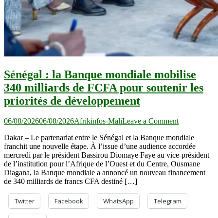
Sénégal : la Banque mondiale mobilise
340 milliards de FCFA pour soutenir les
priorités de développement
on
06/08/2026
06/08/2026
Afrikinfos-Mali
Leave a Comment
Sénégal
Dakar – Le partenariat entre le Sénégal et la Banque mondiale
:
franchit une nouvelle étape. À l’issue d’une audience accordée
la
mercredi par le président Bassirou Diomaye Faye au vice-président
Banque
de l’institution pour l’Afrique de l’Ouest et du Centre, Ousmane
mondiale
Diagana, la Banque mondiale a annoncé un nouveau financement
mobilise
de 340 milliards de francs CFA destiné […]
340
milliards
de
Twitter
Facebook
WhatsApp
Telegram
FCFA
pour