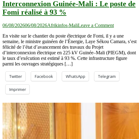
Interconnexion Guinée-Mali : Le poste de
Fomi réalisé à 93 %
on
06/08/2026
06/08/2026
Afrikinfos-Mali
Leave a Comment
Interconnexi
En visite sur le chantier du poste électrique de Fomi, il y a une
Guinée-
semaine, le ministre guinéen de l’Énergie, Laye Sékou Camara, s’est
Mali :
félicité de l’état d’avancement des travaux du Projet
Le
d’interconnexion électrique en 225 kV Guinée–Mali (PIEGM), dont
poste
le taux d’exécution est estimé à 93 %. Cette infrastructure figure
de
parmi les ouvrages stratégiques […]
Fomi
réalisé
à
Twitter
Facebook
WhatsApp
Telegram
93
%
Imprimer