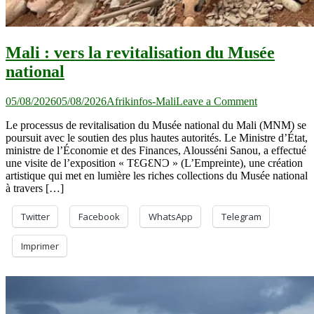
Mali : vers la revitalisation du Musée
national
on
05/08/2026
05/08/2026
Afrikinfos-Mali
Leave a Comment
Mali
Le processus de revitalisation du Musée national du Mali (MNM) se
:
poursuit avec le soutien des plus hautes autorités. Le Ministre d’État,
vers
ministre de l’Économie et des Finances, Alousséni Sanou, a effectué
la
une visite de l’exposition « TƐGƐNƆ » (L’Empreinte), une création
revitalisation
artistique qui met en lumière les riches collections du Musée national
du
à travers […]
Musée
national
Twitter
Facebook
WhatsApp
Telegram
Imprimer