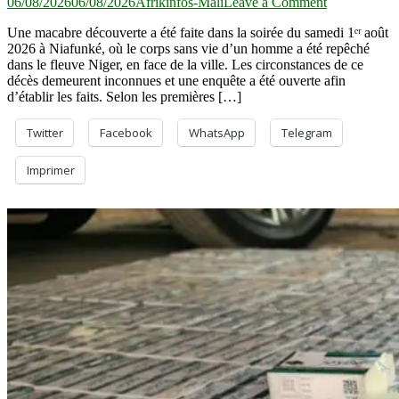
on
06/08/2026
06/08/2026
Afrikinfos-Mali
Leave a Comment
Fleuve
Une macabre découverte a été faite dans la soirée du samedi 1ᵉʳ août
Niger :
2026 à Niafunké, où le corps sans vie d’un homme a été repêché
Un
dans le fleuve Niger, en face de la ville. Les circonstances de ce
corps
décès demeurent inconnues et une enquête a été ouverte afin
repêché
d’établir les faits. Selon les premières […]
à
Niafunké
Twitter
Facebook
WhatsApp
Telegram
Imprimer