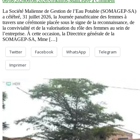
on
06/08/2026
06/08/2026
Afrikinfos-Mali
Leave a Comment
Journée
La Société Malienne de Gestion de l’Eau Potable (SOMAGEP-SA)
panafricaine 
a célébré, 31 juillet 2026, la Journée panafricaine des femmes à
la
travers une cérémonie placée sous le signe de la reconnaissance, de
SOMAGEP
la convivialité et de la valorisation du rôle des femmes au sein de
SA
l’entreprise. À cette occasion, la Directrice générale de la
honore
SOMAGEP-SA, Mme […]
son
personnel
féminin
Twitter
Facebook
WhatsApp
Telegram
Imprimer