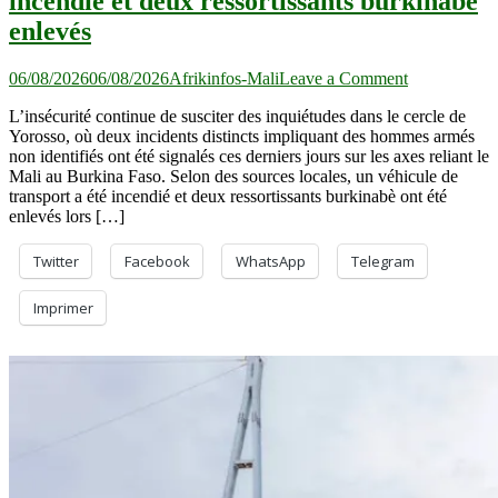
incendié et deux ressortissants burkinabè
enlevés
on
06/08/2026
06/08/2026
Afrikinfos-Mali
Leave a Comment
Yorosso
L’insécurité continue de susciter des inquiétudes dans le cercle de
:
Yorosso, où deux incidents distincts impliquant des hommes armés
un
non identifiés ont été signalés ces derniers jours sur les axes reliant le
véhicule
Mali au Burkina Faso. Selon des sources locales, un véhicule de
de
transport a été incendié et deux ressortissants burkinabè ont été
transport
enlevés lors […]
incendié
et
deux
Twitter
Facebook
WhatsApp
Telegram
ressortissants
burkinabè
Imprimer
enlevés