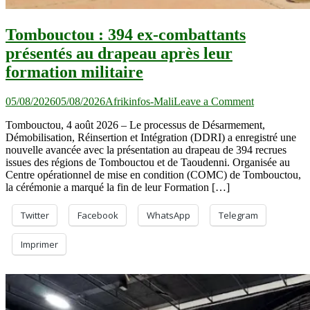
Tombouctou : 394 ex-combattants
présentés au drapeau après leur
formation militaire
on
05/08/2026
05/08/2026
Afrikinfos-Mali
Leave a Comment
Tombouctou
Tombouctou, 4 août 2026 – Le processus de Désarmement,
:
Démobilisation, Réinsertion et Intégration (DDRI) a enregistré une
394
nouvelle avancée avec la présentation au drapeau de 394 recrues
ex-
issues des régions de Tombouctou et de Taoudenni. Organisée au
combattants
Centre opérationnel de mise en condition (COMC) de Tombouctou,
présentés
la cérémonie a marqué la fin de leur Formation […]
au
drapeau
après
Twitter
Facebook
WhatsApp
Telegram
leur
formation
Imprimer
militaire