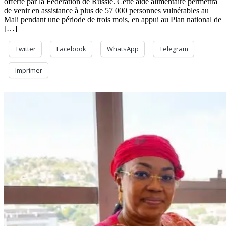
offerte par la Fédération de Russie. Cette aide alimentaire permettra
770
de venir en assistance à plus de 57 000 personnes vulnérables au
tonnes
Mali pendant une période de trois mois, en appui au Plan national de
de
[…]
pois
cassés
au
Twitter
Facebook
WhatsApp
Telegram
PAM
Imprimer