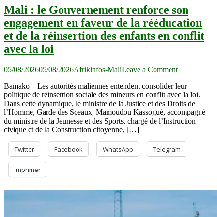
Mali : le Gouvernement renforce son
engagement en faveur de la rééducation
et de la réinsertion des enfants en conflit
avec la loi
on
05/08/2026
05/08/2026
Afrikinfos-Mali
Leave a Comment
Mali :
Bamako – Les autorités maliennes entendent consolider leur
le
politique de réinsertion sociale des mineurs en conflit avec la loi.
Gouverneme
Dans cette dynamique, le ministre de la Justice et des Droits de
renforce
l’Homme, Garde des Sceaux, Mamoudou Kassogué, accompagné
son
du ministre de la Jeunesse et des Sports, chargé de l’Instruction
engagement
civique et de la Construction citoyenne, […]
en
faveur
de
Twitter
Facebook
WhatsApp
Telegram
la
rééducation
Imprimer
et
de
la
réinsertion
des