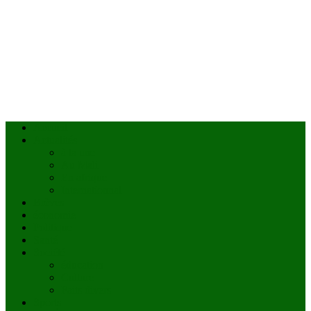
Accueil
Actualités
à la une
Au Mali
En afrique
Internationnal
Brèves
économie
Politique
Santé
Société
éducation
Culture
Faits divers
Sports