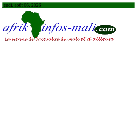
Skip
jeudi, août 06, 2026
to
content
AFRIKINFOS MALI
La vitrine de l'actualité du Mali et d'ailleurs