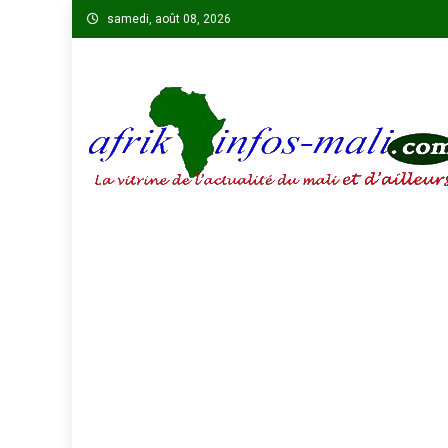
Skip
samedi, août 08, 2026
to
content
AFRIKINFOS MALI
La vitrine de l'actualité du Mali et d'ailleurs