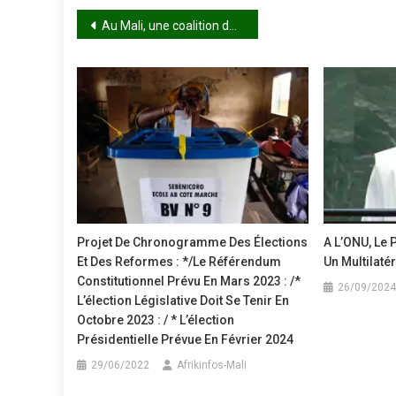
Navigation
Au Mali, une coalition de partis vent debout contre une éventuelle dissolution des partis politiques
de
l’article
Projet De Chronogramme Des Élections
A L’ONU, Le 
Et Des Reformes : */Le Référendum
Un Multilat
Constitutionnel Prévu En Mars 2023 : /*
26/09/2024
L’élection Législative Doit Se Tenir En
Octobre 2023 : / * L’élection
Présidentielle Prévue En Février 2024
29/06/2022
Afrikinfos-Mali