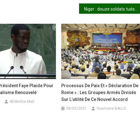
Niger : douze soldats tués dans une attaque à Sakoira (armée)
Président Faye Plaide Pour
Processus De Paix Et « Déclaration De
éralisme Renouvelé
Rome » : Les Groupes Armés Divisés
Sur L’utilité De Ce Nouvel Accord
Afrikinfos-Mali
08/05/2021
Ousmane BALLO