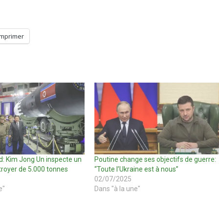
Imprimer
d: Kim Jong Un inspecte un
Poutine change ses objectifs de guerre:
royer de 5.000 tonnes
“Toute l’Ukraine est à nous”
02/07/2025
e"
Dans "à la une"