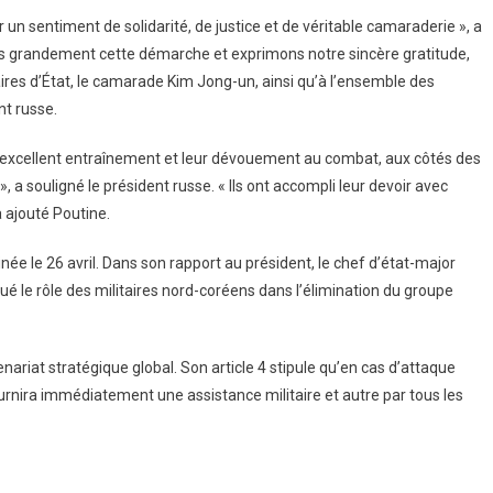
n sentiment de solidarité, de justice et de véritable camaraderie », a
 grandement cette démarche et exprimons notre sincère gratitude,
res d’État, le camarade Kim Jong-un, ainsi qu’à l’ensemble des
nt russe.
r excellent entraînement et leur dévouement au combat, aux côtés des
 a souligné le président russe. « Ils ont accompli leur devoir avec
a ajouté Poutine.
inée le 26 avril. Dans son rapport au président, le chef d’état-major
é le rôle des militaires nord-coréens dans l’élimination du groupe
nariat stratégique global. Son article 4 stipule qu’en cas d’attaque
fournira immédiatement une assistance militaire et autre par tous les