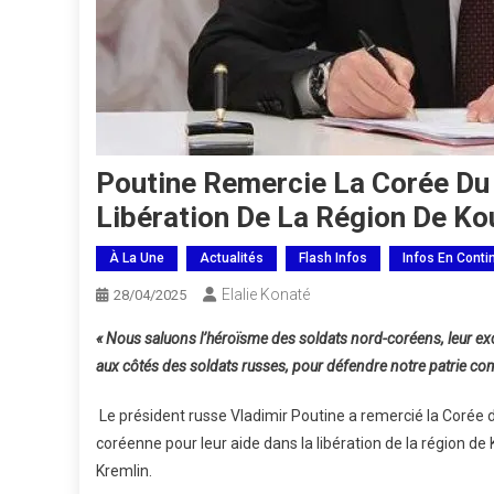
Poutine Remercie La Corée Du
Libération De La Région De Ko
À La Une
Actualités
Flash Infos
Infos En Conti
Elalie Konaté
28/04/2025
« Nous saluons l’héroïsme des soldats nord-coréens, leur exc
aux côtés des soldats russes, pour défendre notre patrie comm
Le président russe Vladimir Poutine a remercié la Corée d
coréenne pour leur aide dans la libération de la région de
Kremlin.