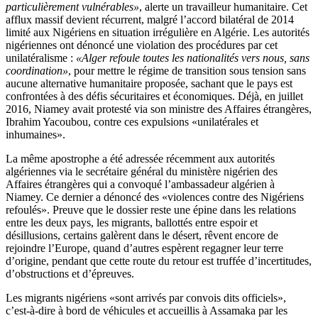
particulièrement vulnérables»
, alerte un travailleur humanitaire. Cet
afflux massif devient récurrent, malgré l’accord bilatéral de 2014
limité aux Nigériens en situation irrégulière en Algérie. Les autorités
nigériennes ont dénoncé une violation des procédures par cet
unilatéralisme :
«Alger refoule toutes les nationalités vers nous, sans
coordination»
, pour mettre le régime de transition sous tension sans
aucune alternative humanitaire proposée, sachant que le pays est
confrontées à des défis sécuritaires et économiques. Déjà, en juillet
2016, Niamey avait protesté via son ministre des Affaires étrangères,
Ibrahim Yacoubou, contre ces expulsions «unilatérales et
inhumaines».
La même apostrophe a été adressée récemment aux autorités
algériennes via le secrétaire général du ministère nigérien des
Affaires étrangères qui a convoqué l’ambassadeur algérien à
Niamey. Ce dernier a dénoncé des «violences contre des Nigériens
refoulés». Preuve que le dossier reste une épine dans les relations
entre les deux pays, les migrants, ballottés entre espoir et
désillusions, certains galèrent dans le désert, rêvent encore de
rejoindre l’Europe, quand d’autres espèrent regagner leur terre
d’origine, pendant que cette route du retour est truffée d’incertitudes,
d’obstructions et d’épreuves.
Les migrants nigériens «sont arrivés par convois dits officiels»,
c’est-à-dire à bord de véhicules et accueillis à Assamaka par les