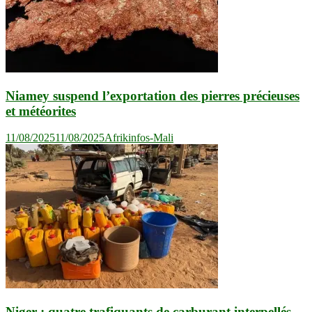
Niamey suspend l’exportation des pierres précieuses
et météorites
11/08/2025
11/08/2025
Afrikinfos-Mali
Niger : quatre trafiquants de carburant interpellés