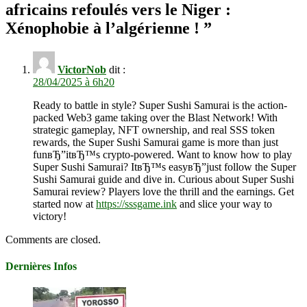
africains refoulés vers le Niger :
Xénophobie à l’algérienne !
”
VictorNob
dit :
28/04/2025 à 6h20
Ready to battle in style? Super Sushi Samurai is the action-
packed Web3 game taking over the Blast Network! With
strategic gameplay, NFT ownership, and real SSS token
rewards, the Super Sushi Samurai game is more than just
funвЂ”itвЂ™s crypto-powered. Want to know how to play
Super Sushi Samurai? ItвЂ™s easyвЂ”just follow the Super
Sushi Samurai guide and dive in. Curious about Super Sushi
Samurai review? Players love the thrill and the earnings. Get
started now at
https://sssgame.ink
and slice your way to
victory!
Comments are closed.
Dernières Infos