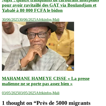
pour avoir ravitaillé des GAT via Boulandjam et
Yabalé à 80 000 FCFA le bidon
30/06/2025
30/06/2025
Afrikinfos-Mali
MAHAMANE HAMEYE CISSE « La presse
malienne ne se porte pas assez bien »
03/05/2025
03/05/2025
Afrikinfos-Mali
1 thought on “
Près de 5000 migrants