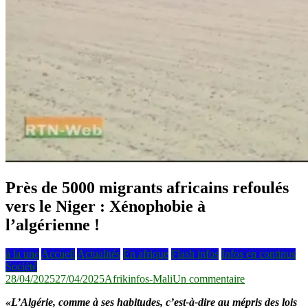
Près de 5000 migrants africains refoulés
vers le Niger : Xénophobie à
l’algérienne !
à la une
Accueil
Actualités
En afrique
Flash infos
Infos en continus
Société
sur
28/04/2025
27/04/2025
Afrikinfos-Mali
Un commentaire
Près
«L’Algérie, comme à ses habitudes, c’est-à-dire au mépris des lois
de