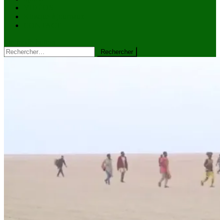
VIDÉOS
Kiosque à journaux
CONTACT
site mode button
Rechercher :