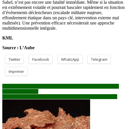
Sahel, n’est pas encore une fatalité immédiate. Même si la situation
est extrêmement volatile et pourrait basculer rapidement en fonction
d’événements déclencheurs (escalade militaire majeure,
effondrement étatique dans un pays clé, intervention externe mal
maîtrisée). Une prévention efficace nécessiterait une approche
multidimensionnelle intégrale.
KML
Source : L’Aube
Twitter
Facebook
WhatsApp
Telegram
Imprimer
Navigation
L’expansion stratégique de l’Iran en Afrique du Nord : Un enjeu
géopolitique majeur
de
Burkina : Le Capitaine Ibrahim Traoré adulé à travers le monde
l’article