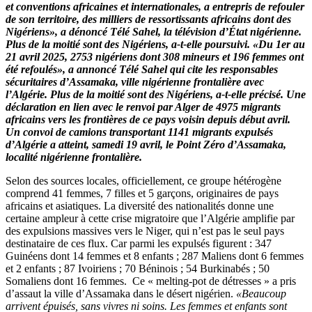
et conventions africaines et internationales, a entrepris de refouler
5000
de son territoire, des milliers de ressortissants africains dont des
migrants
Nigériens», a dénoncé Télé Sahel, la télévision d’État nigérienne.
africains
Plus de la moitié sont des Nigériens, a-t-elle poursuivi. «Du 1er au
refoulés
21 avril 2025, 2753 nigériens dont 308 mineurs et 196 femmes ont
vers
été refoulés», a annoncé Télé Sahel qui cite les responsables
le
sécuritaires d’Assamaka, ville nigérienne frontalière avec
Niger :
l’Algérie. Plus de la moitié sont des Nigériens, a-t-elle précisé. Une
Xénophobie
déclaration en lien avec le renvoi par Alger de 4975 migrants
à
africains vers les frontières de ce pays voisin depuis début avril.
l’algérienne !
Un convoi de camions transportant 1141 migrants expulsés
d’Algérie a atteint, samedi 19 avril, le Point Zéro d’Assamaka,
localité nigérienne frontalière.
Selon des sources locales, officiellement, ce groupe hétérogène
comprend 41 femmes, 7 filles et 5 garçons, originaires de pays
africains et asiatiques. La diversité des nationalités donne une
certaine ampleur à cette crise migratoire que l’Algérie amplifie par
des expulsions massives vers le Niger, qui n’est pas le seul pays
destinataire de ces flux. Car parmi les expulsés figurent : 347
Guinéens dont 14 femmes et 8 enfants ; 287 Maliens dont 6 femmes
et 2 enfants ; 87 Ivoiriens ; 70 Béninois ; 54 Burkinabés ; 50
Somaliens dont 16 femmes. Ce « melting-pot de détresses » a pris
d’assaut la ville d’Assamaka dans le désert nigérien.
«Beaucoup
arrivent épuisés, sans vivres ni soins. Les femmes et enfants sont