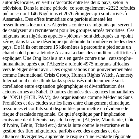
autorités locales, en vertu d’accords entre les deux pays, selon la
télévision. Dans la même période, ce sont également «2222 refoulés
piétons» dont 146 Nigériens et 2076 étrangers qui sont arrivés à
Assamaka. Des effets immédiats ont parfois alimenté les
ressentiments locaux des Algériens contre ces migrants qui servent
de catalyseur au recrutement pour les groupes armés terroristes. Ces
migrants non nigériens appelés «piétons» sont débarqués au «point
zéro», dans la zone désertique qui délimite la frontière entre les deux
pays. De là ils ont encore 15 kilomètres à parcourir à pied sous un
chaud soleil pour atteindre Assamaka dans des conditions difficiles à
expliquer. Une Ong locale a mis en garde contre une «catastrophe»
humanitaire après que l’Algérie a refoulé 4975 migrants africains
vers le Niger début avril. Des organisations non gouvernementales
comme International Crisis Group, Human Rights Watch, Amnesty
International et des think tanks spécialisés ont documenté sur la
corrélation entre expansion géographique et diversification des
acteurs armés au Sahel. D’autres données des agences humanitaires
de l’ONU (HCR, PAM), des organisations comme Médecins Sans
Frontières et des études sur les liens entre changement climatique,
ressources et conflits sont disponibles pour mettre en évidence le
risque d’escalade régionale. Ce qui s’explique par l’implication
croissante de différents pays de la région (Algérie, Mauritanie, Côte
d’Ivoire, Bénin, Tchad etc.) dans la lutte contre le terrorisme et la
gestion des flux migratoires, parfois avec des agendas et des
alliances divergentes, augmente le risque d’une escalade régionale