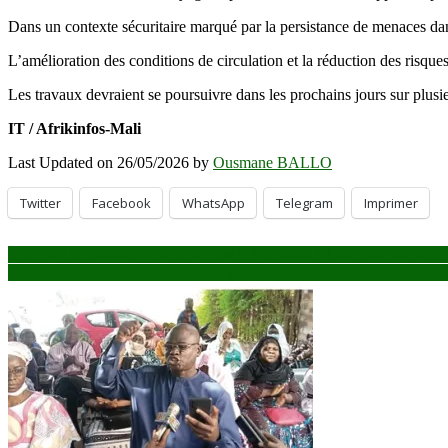
Dans un contexte sécuritaire marqué par la persistance de menaces dans c
L’amélioration des conditions de circulation et la réduction des risque
Les travaux devraient se poursuivre dans les prochains jours sur plusi
IT / Afrikinfos-Mali
Last Updated on 26/05/2026 by
Ousmane BALLO
Twitter
Facebook
WhatsApp
Telegram
Imprimer
Navigation
Sénégal : le nouveau Premier ministre Ahmadou Al Aminou Mohamed 
Investiture de Romuald Wadagni : le Mali réaffirme sa volonté de renf
de
l’article