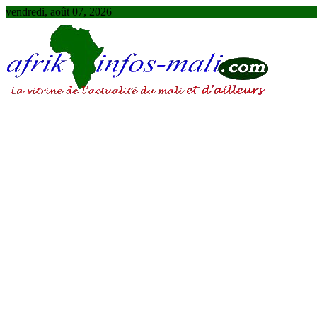
Skip
vendredi, août 07, 2026
to
content
AFRIKINFOS MALI
La vitrine de l'actualité du Mali et d'ailleurs