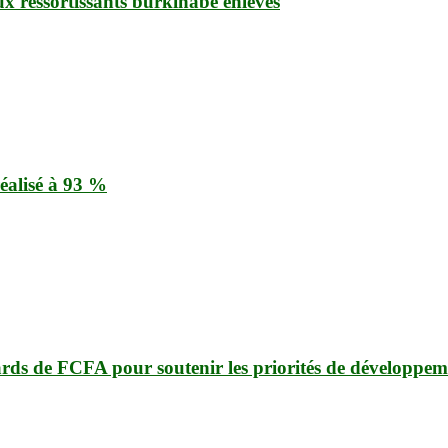
ux ressortissants burkinabè enlevés
éalisé à 93 %
ards de FCFA pour soutenir les priorités de développem