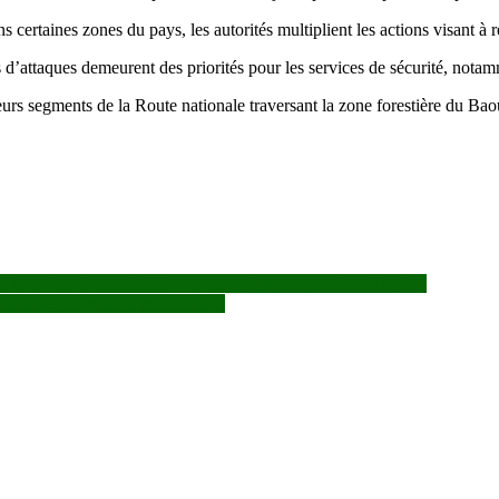
ertaines zones du pays, les autorités multiplient les actions visant à re
s d’attaques demeurent des priorités pour les services de sécurité, nota
eurs segments de la Route nationale traversant la zone forestière du Bao
Lo prône la continuité avec un « changement de méthode »
orcer ses relations avec le Bénin