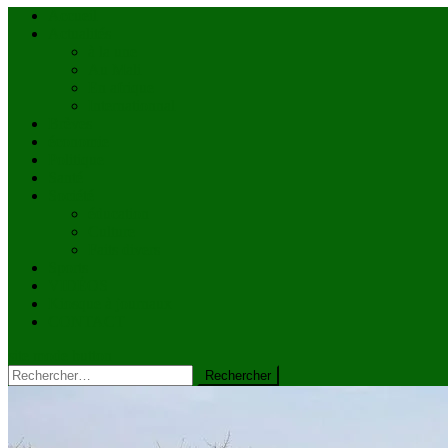
Accueil
Actualités
à la une
Au Mali
En afrique
Internationnal
Brèves
économie
Politique
Santé
Société
éducation
Culture
Faits divers
Sports
VIDÉOS
Kiosque à journaux
CONTACT
site mode button
Rechercher :