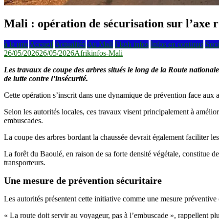
Mali : opération de sécurisation sur l’axe 
à la une
Accueil
Actualités
Au Mali
Flash infos
Infos en continus
Soci
26/05/2026
26/05/2026
Afrikinfos-Mali
Les travaux de coupe des arbres situés le long de la Route nationale
de lutte contre l’insécurité.
Cette opération s’inscrit dans une dynamique de prévention face aux att
Selon les autorités locales, ces travaux visent principalement à améliore
embuscades.
La coupe des arbres bordant la chaussée devrait également faciliter les 
La forêt du Baoulé, en raison de sa forte densité végétale, constitue 
transporteurs.
Une mesure de prévention sécuritaire
Les autorités présentent cette initiative comme une mesure préventive d
« La route doit servir au voyageur, pas à l’embuscade », rappellent plus