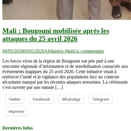
Mali : Bougouni mobilisée après les
attaques du 25 avril 2026
sur
09/05/2026
09/05/2026
Afrikinfos-Mali
Un commentaire
Mali :
Les forces vives de la région de Bougouni ont pris part à une
Bougouni
rencontre régionale d’information et de sensibilisation consacrée aux
mobilisée
événements tragiques du 25 avril 2026. Cette initiative visait à
après
renforcer l’unité et la vigilance des populations face au contexte
les
sécuritaire marqué par les récentes attaques terroristes. La cérémonie
attaques
s’est ouverte par une minute […]
du
25
avril
Twitter
Facebook
WhatsApp
Telegram
2026
Imprimer
Dernières Infos