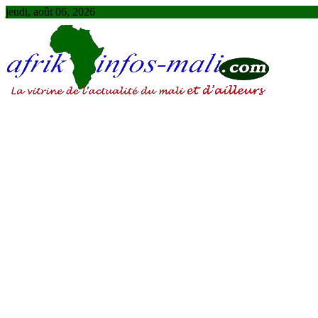
Skip
jeudi, août 06, 2026
to
content
AFRIKINFOS MALI
La vitrine de l'actualité du Mali et d'ailleurs