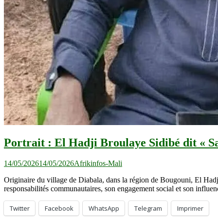
Portrait : El Hadji Broulaye Sidibé dit « 
14/05/2026
14/05/2026
Afrikinfos-Mali
Originaire du village de Diabala, dans la région de Bougouni, El Hadj
responsabilités communautaires, son engagement social et son influenc
Twitter
Facebook
WhatsApp
Telegram
Imprimer