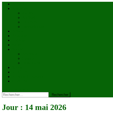
Accueil
Actualités
à la une
Au Mali
En afrique
Internationnal
Brèves
économie
Politique
Santé
Société
éducation
Culture
Faits divers
Sports
VIDÉOS
Kiosque à journaux
CONTACT
site mode button
Rechercher :
Jour :
14 mai 2026