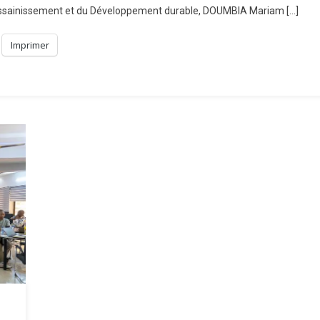
l’Assainissement et du Développement durable, DOUMBIA Mariam […]
De
,3
Imprimer
illiards
De
FCFA
obilisés
our
révenir
es
nondations