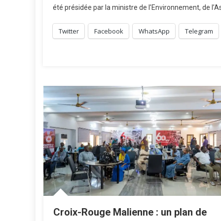
été présidée par la ministre de l’Environnement, de 
3
Twitter
Facebook
WhatsApp
Telegram
M
M
P
P
L
I
Croix-Rouge Malienne : un plan de