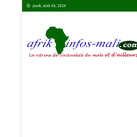
Skip
jeudi, août 06, 2026
to
content
AFRIKINFOS MALI
La vitrine de l'actualité du Mali et d'ailleurs