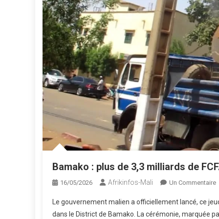
Bamako : plus de 3,3 milliards de FC
Afrikinfos-Mali
S
16/05/2026
Un Commentaire
Le gouvernement malien a officiellement lancé, ce jeud
:
dans le District de Bamako. La cérémonie, marquée pa
P