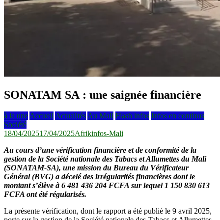
SONATAM SA : une saignée financière
à la une
Accueil
Actualités
Au Mali
Flash infos
Infos en continus
Société
18/04/2025
17/04/2025
Afrikinfos-Mali
Au cours d’une vérification financière et de conformité de la
gestion de la Société nationale des Tabacs et Allumettes du Mali
(SONATAM-SA), une mission du Bureau du Vérificateur
Général (BVG) a décelé des irrégularités financières dont le
montant s’élève à 6 481 436 204 FCFA sur lequel 1 150 830 613
FCFA ont été régularisés.
La présente vérification, dont le rapport a été publié le 9 avril 2025,
porte sur la gestion de la Société nationale des Tabacs et Allumettes