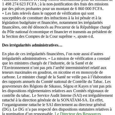
1 498 274 623 FCFA ; à la non-justification des frais des missions
par des pièces probantes pour un montant de 6 860 000 FCFA.
« Les faits relevés dans le rapport de vérification qui sont
susceptibles de constituer des infractions à la loi pénale et à la
législation budgétaire et financière, notamment les irrégularités
financières, ont été dénoncés au Procureur de la République chargé
du Pôle national économique et financier et transmis au président de
la Section des Comptes de la Cour suprême », ajoute-t-il.
Des irrégularités administratives…
En plus de ces irrégularités financières, l’on note aussi d’autres
irrégularités administratives. « La mission de vérification a constaté
que les ministres chargés de l’Industrie, de la Santé et de
l’Environnement n’ont pas pris l’arrêté interministériel relatif aux
teneurs maximales en goudron, en nicotine et en monoxyde de
carbone. Le ministre chargé de la Santé ne veille pas à l’élaboration
des rapports annuels du Comité national de Contrôle du Tabac. Les
gouverneurs des Régions de Sikasso, Ségou et Kayes n’ont pas pris
les dispositions réglementaires relatives aux Comités régionaux de
contrôle du tabac. Le Service Audit Interne (SAI) est irrégulièrement
rattaché à la direction générale de la SONATAM-SA. En effet,
l’organigramme rattache le SAI directement au directeur général
(DG). Le DG n’a pas respecté des dispositions statutaires relatives à
la nomination d’un responsable.
Le Directeur des Ressources