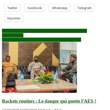
Twitter
Facebook
WhatsApp
Telegram
Imprimer
Navigation
Nouvelle prolongation de la transition : Des Maliens se
prononcent…
de
Niankoro Yeah Samaké : le véritable philanthrope !
l’article
Rackets routiers : Le danger qui guette l’AES !