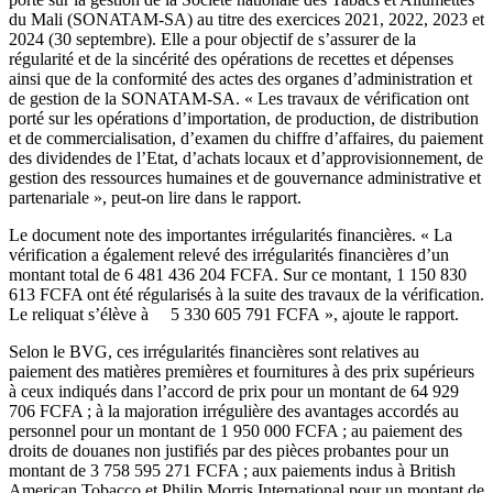
du Mali (SONATAM-SA) au titre des exercices 2021, 2022, 2023 et
2024 (30 septembre). Elle a pour objectif de s’assurer de la
régularité et de la sincérité des opérations de recettes et dépenses
ainsi que de la conformité des actes des organes d’administration et
de gestion de la SONATAM-SA. « Les travaux de vérification ont
porté sur les opérations d’importation, de production, de distribution
et de commercialisation, d’examen du chiffre d’affaires, du paiement
des dividendes de l’Etat, d’achats locaux et d’approvisionnement, de
gestion des ressources humaines et de gouvernance administrative et
partenariale », peut-on lire dans le rapport.
Le document note des importantes irrégularités financières. « La
vérification a également relevé des irrégularités financières d’un
montant total de 6 481 436 204 FCFA. Sur ce montant, 1 150 830
613 FCFA ont été régularisés à la suite des travaux de la vérification.
Le reliquat s’élève à 5 330 605 791 FCFA », ajoute le rapport.
Selon le BVG, ces irrégularités financières sont relatives au
paiement des matières premières et fournitures à des prix supérieurs
à ceux indiqués dans l’accord de prix pour un montant de 64 929
706 FCFA ; à la majoration irrégulière des avantages accordés au
personnel pour un montant de 1 950 000 FCFA ; au paiement des
droits de douanes non justifiés par des pièces probantes pour un
montant de 3 758 595 271 FCFA ; aux paiements indus à British
American Tobacco et Philip Morris International pour un montant de