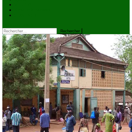
VIDÉOS
Kiosque à journaux
CONTACT
site mode button
Rechercher :