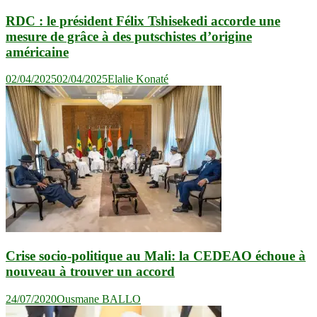
RDC : le président Félix Tshisekedi accorde une
mesure de grâce à des putschistes d’origine
américaine
02/04/2025
02/04/2025
Elalie Konaté
Crise socio-politique au Mali: la CEDEAO échoue à
nouveau à trouver un accord
24/07/2020
Ousmane BALLO