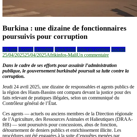
Burkina : une dizaine de fonctionnaires
poursuivis pour corruption
à la une
Accueil
Actualités
Flash infos
Infos en continus
Société
sur
25/04/2025
25/04/2025
Afrikinfos-Mali
Un commentaire
Burkina
Dans le cadre de ses efforts pour assainir l’administration
:
publique, le gouvernement burkinabè poursuit sa lutte contre la
une
corruption.
dizaine
de
Jeudi 24 avril 2025, une dizaine de responsables et agents publics de
fonctionnaires
la région des Hauts-Bassins ont comparu devant la justice pour des
poursuivis
faits relevant de pratiques illégales, selon un communiqué du
pour
Contrôleur général de l’État.
corruption
Ces agents — actuels ou anciens membres de la Direction régionale
de l’Agriculture, des Ressources Animales et Halieutiques (DRAA-
HB) — sont poursuivis pour concussions, abus de fonction,
détournement de deniers publics et enrichissement illicite. Les
procédures ont été engagées à la suite d’enquêtes menées par