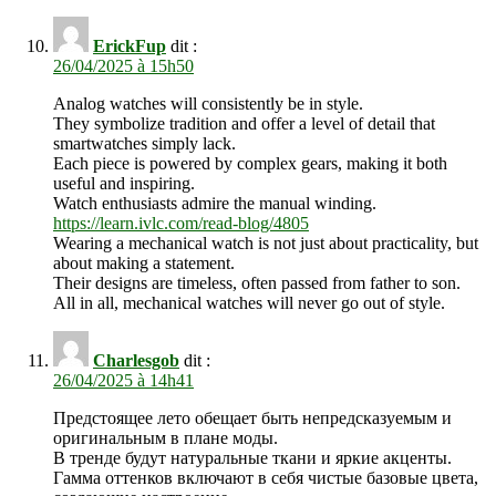
ErickFup
dit :
26/04/2025 à 15h50
Analog watches will consistently be in style.
They symbolize tradition and offer a level of detail that
smartwatches simply lack.
Each piece is powered by complex gears, making it both
useful and inspiring.
Watch enthusiasts admire the manual winding.
https://learn.ivlc.com/read-blog/4805
Wearing a mechanical watch is not just about practicality, but
about making a statement.
Their designs are timeless, often passed from father to son.
All in all, mechanical watches will never go out of style.
Charlesgob
dit :
26/04/2025 à 14h41
Предстоящее лето обещает быть непредсказуемым и
оригинальным в плане моды.
В тренде будут натуральные ткани и яркие акценты.
Гамма оттенков включают в себя чистые базовые цвета,