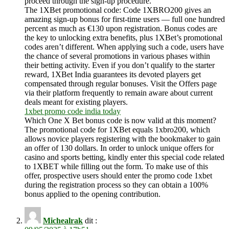
proceed through the sign-up procedure.
The 1XBet promotional code: Code 1XBRO200 gives an
amazing sign-up bonus for first-time users — full one hundred
percent as much as €130 upon registration. Bonus codes are
the key to unlocking extra benefits, plus 1XBet’s promotional
codes aren’t different. When applying such a code, users have
the chance of several promotions in various phases within
their betting activity. Even if you don’t qualify to the starter
reward, 1XBet India guarantees its devoted players get
compensated through regular bonuses. Visit the Offers page
via their platform frequently to remain aware about current
deals meant for existing players.
1xbet promo code india today
Which One X Bet bonus code is now valid at this moment?
The promotional code for 1XBet equals 1xbro200, which
allows novice players registering with the bookmaker to gain
an offer of 130 dollars. In order to unlock unique offers for
casino and sports betting, kindly enter this special code related
to 1XBET while filling out the form. To make use of this
offer, prospective users should enter the promo code 1xbet
during the registration process so they can obtain a 100%
bonus applied to the opening contribution.
Michealrak
dit :