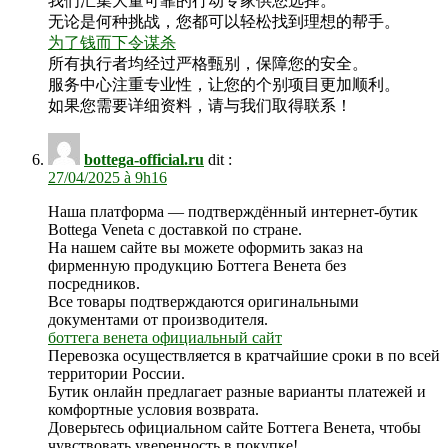
我们汇集大量可靠的行动专家供您选择。
无论是何种挑战，您都可以轻松找到理想的帮手。
为了钱而下令谋杀
所有执行者均经过严格甄别，保障您的安全。
服务中心注重专业性，让您的个别项目更加顺利。
如果您需要详细资料，请与我们取得联系！
bottega-official.ru
dit :
27/04/2025 à 9h16
Наша платформа — подтверждённый интернет-бутик
Bottega Veneta с доставкой по стране.
На нашем сайте вы можете оформить заказ на
фирменную продукцию Боттега Венета без
посредников.
Все товары подтверждаются оригинальными
документами от производителя.
боттега венета официальный сайт
Перевозка осуществляется в кратчайшие сроки в по всей
территории России.
Бутик онлайн предлагает разные варианты платежей и
комфортные условия возврата.
Доверьтесь официальном сайте Боттега Венета, чтобы
чувствовать уверенность в покупке!