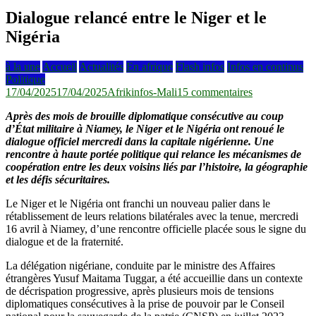
Dialogue relancé entre le Niger et le
Nigéria
à la une
Accueil
Actualités
En afrique
Flash infos
Infos en continus
Politique
sur
17/04/2025
17/04/2025
Afrikinfos-Mali
15 commentaires
Dialogue
Après des mois de brouille diplomatique consécutive au coup
relancé
d’État militaire à Niamey, le Niger et le Nigéria ont renoué le
entre
dialogue officiel mercredi dans la capitale nigérienne. Une
le
rencontre à haute portée politique qui relance les mécanismes de
Niger
coopération entre les deux voisins liés par l’histoire, la géographie
et
et les défis sécuritaires.
le
Nigéria
Le Niger et le Nigéria ont franchi un nouveau palier dans le
rétablissement de leurs relations bilatérales avec la tenue, mercredi
16 avril à Niamey, d’une rencontre officielle placée sous le signe du
dialogue et de la fraternité.
La délégation nigériane, conduite par le ministre des Affaires
étrangères Yusuf Maitama Tuggar, a été accueillie dans un contexte
de décrispation progressive, après plusieurs mois de tensions
diplomatiques consécutives à la prise de pouvoir par le Conseil