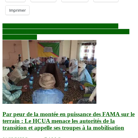
Imprimer
Navigation
Mali : grève nationale de 72 heures dans le secteur financier
Finale CAN Total Energies U17 : Le face-à-face Mali-Maroc très
de
attendu ce samedi
l’article
Par peur de la montée en puissance des FAMA sur le
terrain : Le HCUA menace les autorités de la
transition et appelle ses troupes à la mobilisation