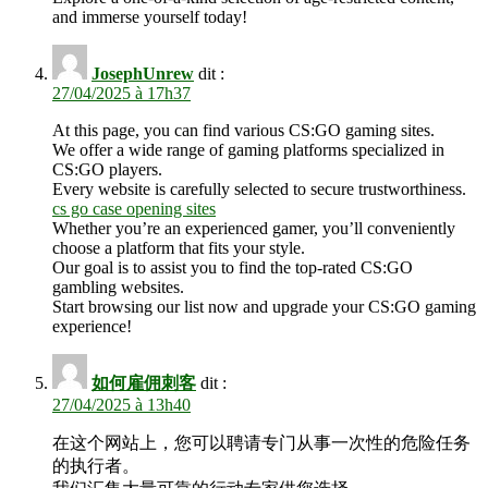
and immerse yourself today!
JosephUnrew
dit :
27/04/2025 à 17h37
At this page, you can find various CS:GO gaming sites.
We offer a wide range of gaming platforms specialized in
CS:GO players.
Every website is carefully selected to secure trustworthiness.
cs go case opening sites
Whether you’re an experienced gamer, you’ll conveniently
choose a platform that fits your style.
Our goal is to assist you to find the top-rated CS:GO
gambling websites.
Start browsing our list now and upgrade your CS:GO gaming
experience!
如何雇佣刺客
dit :
27/04/2025 à 13h40
在这个网站上，您可以聘请专门从事一次性的危险任务
的执行者。