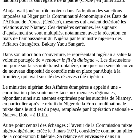
national pour la sauvegarde de la patrie (CNSP) en juillet 2023.
Abuja avait joué un rôle moteur dans l’adoption des sanctions
imposées au Niger par la Communauté économique des États de
l’Afrique de l’Ouest (Cédéao), mesures qui avaient détérioré les
relations avec Niamey. Ces dernières semaines, les signaux
d’apaisement se sont multipliés, notamment avec la réception en
mars de l’ambassadeur du Nigéria par le ministre nigérien des
Affaires étrangères, Bakary Yaou Sangaré.
Dans son allocution d’ouverture, le représentant nigérian a salué la
volonté partagée de «
renouer le fil du dialogue
». Les discussions
ont porté sur la sécurité transfrontalière, une question sensible au vu
du nouveau dispositif de contrôle mis en place par Abuja à la
frontière, qui avait suscité des réserves côté nigérien.
Le ministère nigérian des Affaires étrangères a appelé à une «
coordination plus soutenue » face aux menaces régionales,
répondant ainsi aux attentes exprimées par les autorités de Niamey,
en particulier après le retrait du Niger de la Force multinationale
mixte dans le sud-est du pays, remplacée par l’opération nationale «
Nalewa Dole » à Diffa.
Autre point central des échanges : l’avenir de la Commission mixte
nigéro-nigériane, créée le 3 mars 1971, considérée comme un pilier
de la coopération bilatérale. Sa relance est envisagée dans un