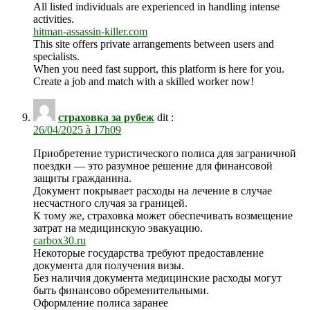
All listed individuals are experienced in handling intense
activities.
hitman-assassin-killer.com
This site offers private arrangements between users and
specialists.
When you need fast support, this platform is here for you.
Create a job and match with a skilled worker now!
страховка за рубеж
dit :
26/04/2025 à 17h09
Приобретение туристического полиса для заграничной
поездки — это разумное решение для финансовой
защиты гражданина.
Документ покрывает расходы на лечение в случае
несчастного случая за границей.
К тому же, страховка может обеспечивать возмещение
затрат на медицинскую эвакуацию.
carbox30.ru
Некоторые государства требуют предоставление
документа для получения визы.
Без наличия документа медицинские расходы могут
быть финансово обременительными.
Оформление полиса заранее