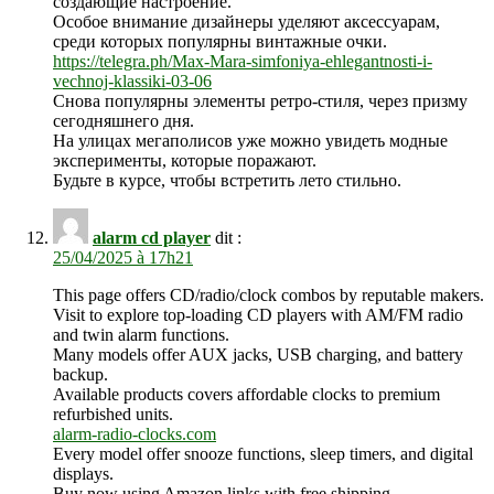
создающие настроение.
Особое внимание дизайнеры уделяют аксессуарам,
среди которых популярны винтажные очки.
https://telegra.ph/Max-Mara-simfoniya-ehlegantnosti-i-
vechnoj-klassiki-03-06
Снова популярны элементы ретро-стиля, через призму
сегодняшнего дня.
На улицах мегаполисов уже можно увидеть модные
эксперименты, которые поражают.
Будьте в курсе, чтобы встретить лето стильно.
alarm cd player
dit :
25/04/2025 à 17h21
This page offers CD/radio/clock combos by reputable makers.
Visit to explore top-loading CD players with AM/FM radio
and twin alarm functions.
Many models offer AUX jacks, USB charging, and battery
backup.
Available products covers affordable clocks to premium
refurbished units.
alarm-radio-clocks.com
Every model offer snooze functions, sleep timers, and digital
displays.
Buy now using Amazon links with free shipping.