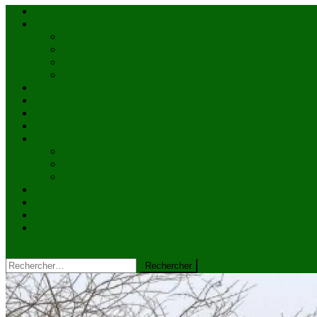
Accueil
Actualités
à la une
Au Mali
En afrique
Internationnal
Brèves
économie
Politique
Santé
Société
éducation
Culture
Faits divers
Sports
VIDÉOS
Kiosque à journaux
CONTACT
site mode button
Rechercher :