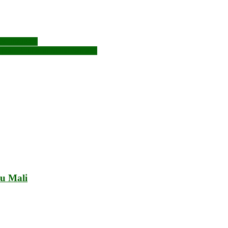
s jihadistes
al pour Boubacar Sidiki Samaké
au Mali