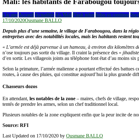
Mali: les habitants de Farabougou toujours 
à la une
Accueil
Actualités
Au Mali
Flash infos
Infos en continus
Soci
17/10/2020
Ousmane BALLO
Depuis plus d’une semaine, le village de Farabougou, dans la régio
entreprises avec des notabilités locales, mais les habitants restent to
«
L’armée est déjà parvenue à un hameau, à environ dix kilomètres de n
n’ose toujours pas sortir du village. Il craint la présence des «
jihadist
d’en sortir. Les villageois joints au téléphone font état d’au moins six
Selon la primature, l’armée malienne a pourtant effectué des battues ce
routes, à cause des pluies, qui constitue aujourd’hui la plus grande di
Chasseurs dozos
En attendant,
les notables de la zone
– maires, chefs de village, resp
tentés de prendre les armes, selon un chef traditionnel local.
Plusieurs notables de la zone expliquent enfin que la peur incite de n
Source: RFI
Last Updated on 17/10/2020 by
Ousmane BALLO