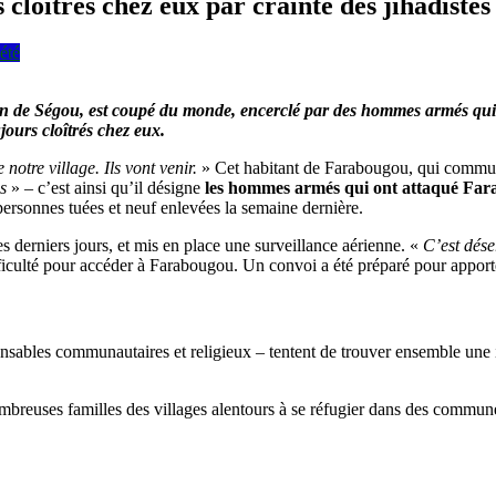
cloîtrés chez eux par crainte des jihadistes
été
n de Ségou, est coupé du monde, encerclé par des hommes armés qui en
ujours cloîtrés chez eux.
otre village. Ils vont venir.
» Cet habitant de Farabougou, qui communiq
es
» – c’est ainsi qu’il désigne
les hommes armés qui ont attaqué Fa
 personnes tuées et neuf enlevées la semaine dernière.
s derniers jours, et mis en place une surveillance aérienne. «
C’est dése
fficulté pour accéder à Farabougou. Un convoi a été préparé pour apporter
onsables communautaires et religieux – tentent de trouver ensemble une is
ombreuses familles des villages alentours à se réfugier dans des commun