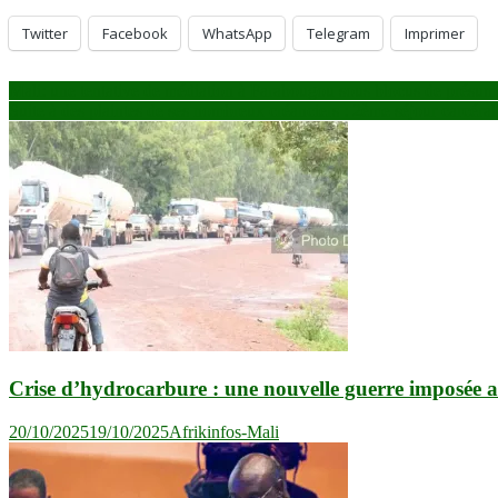
Twitter
Facebook
WhatsApp
Telegram
Imprimer
Navigation
Mali: une tentative de médiation à Farabougou sous blocus de présumé
Suite à des plaintes de ses nombreux créanciers : 2ème séjour carcér
de
l’article
Crise d’hydrocarbure : une nouvelle guerre imposée 
20/10/2025
19/10/2025
Afrikinfos-Mali