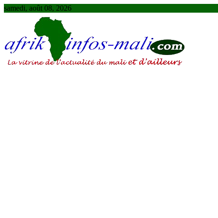
Skip
samedi, août 08, 2026
to
content
AFRIKINFOS MALI
La vitrine de l'actualité du Mali et d'ailleurs