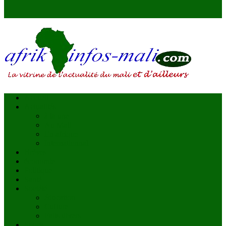
AFRIKINFOS MALI
La vitrine de l'actualité du Mali et d'ailleurs
Accueil
Actualités
à la une
Au Mali
En afrique
Internationnal
Brèves
économie
Politique
Santé
Société
éducation
Culture
Faits divers
Sports