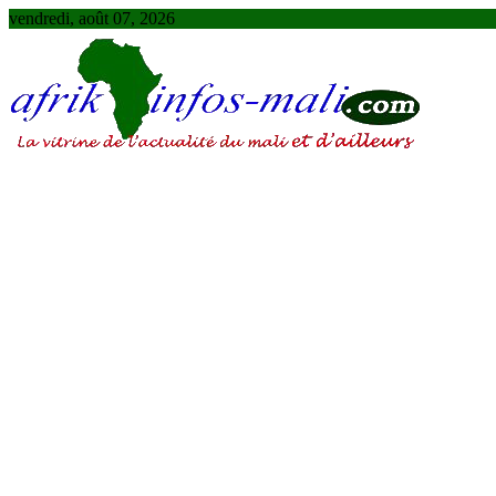
Skip
vendredi, août 07, 2026
to
content
AFRIKINFOS MALI
La vitrine de l'actualité du Mali et d'ailleurs