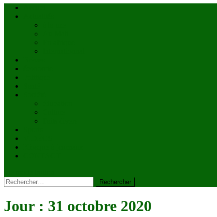
Accueil
Actualités
à la une
Au Mali
En afrique
Internationnal
Brèves
économie
Politique
Santé
Société
éducation
Culture
Faits divers
Sports
VIDÉOS
Kiosque à journaux
CONTACT
site mode button
Rechercher :
Jour :
31 octobre 2020