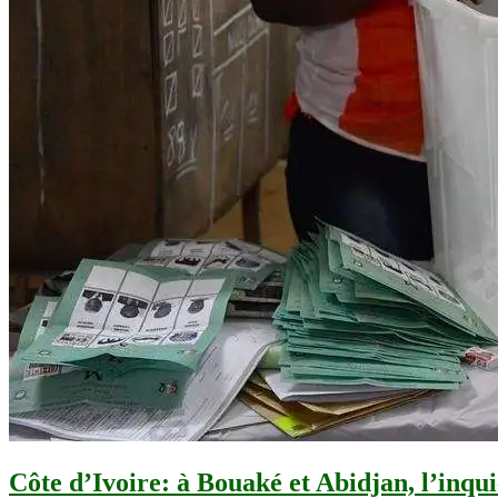
Côte d’Ivoire: à Bouaké et Abidjan, l’inqui