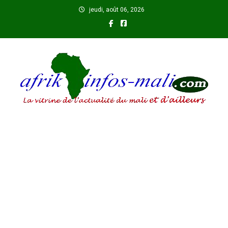
Skip
jeudi, août 06, 2026
to
content
AFRIKINFOS MALI
La vitrine de l'actualité du Mali et d'ailleurs