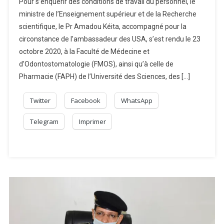
Pour s’enquérir des conditions de travail du personnel, le
Au
ministre de l’Enseignement supérieur et de la Recherche
CAMES :
scientifique, le Pr Amadou Kéita, accompagné pour la
Le
circonstance de l’ambassadeur des USA, s’est rendu le 23
Mali
Accuse
octobre 2020, à la Faculté de Médecine et
Un
d’Odontostomatologie (FMOS), ainsi qu’à celle de
Retard
Pharmacie (FAPH) de l’Université des Sciences, des […]
De
160
Twitter
Facebook
WhatsApp
Millions
F
Telegram
Imprimer
CFA