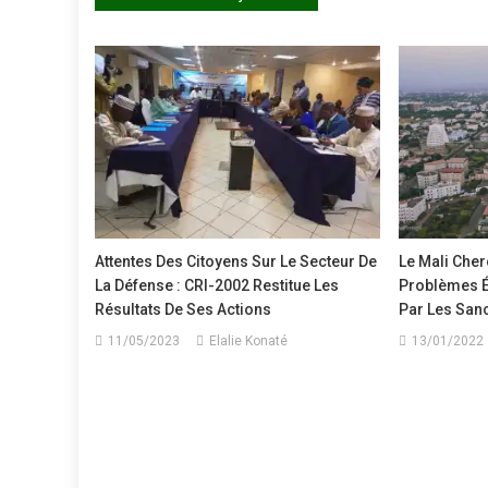
de
l’article
Attentes Des Citoyens Sur Le Secteur De
Le Mali Che
La Défense : CRI-2002 Restitue Les
Problèmes 
Résultats De Ses Actions
Par Les San
11/05/2023
Elalie Konaté
13/01/2022