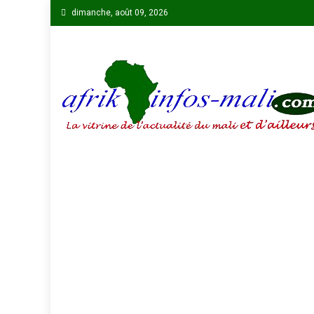
Skip
dimanche, août 09, 2026
to
content
AFRIKINFOS MALI
La vitrine de l'actualité du Mali et d'ailleurs