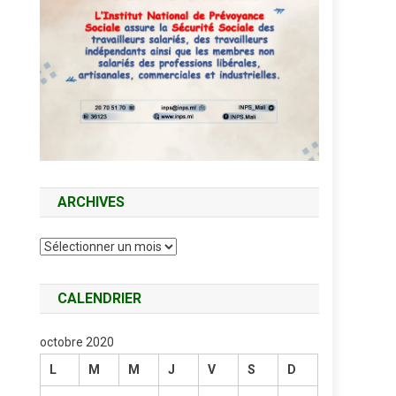
ARCHIVES
Archives
CALENDRIER
octobre 2020
L
M
M
J
V
S
D