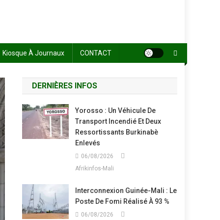
Kiosque À Journaux
CONTACT
DERNIÈRES INFOS
Yorosso : Un Véhicule De
Transport Incendié Et Deux
Ressortissants Burkinabè
Enlevés
06/08/2026
Afrikinfos-Mali
Interconnexion Guinée-Mali : Le
Poste De Fomi Réalisé À 93 %
06/08/2026