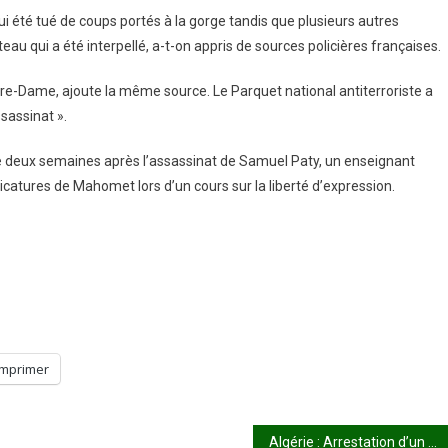
été tué de coups portés à la gorge tandis que plusieurs autres
au qui a été interpellé, a-t-on appris de sources policières françaises.
otre-Dame, ajoute la même source. Le Parquet national antiterroriste a
sassinat ».
de deux semaines après l’assassinat de Samuel Paty, un enseignant
icatures de Mahomet lors d’un cours sur la liberté d’expression.
Imprimer
Algérie : Arrestation d’un terroriste libéré lors de la libération de Soumaila Cissé et Sophie Pétronin