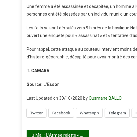
Une femme a été assassinée et décapitée, un homme a lui 
personnes ont été blessées par un individu muni d’un coute
Les faits se sont déroulés vers 9 h près de la basilique N
ouvert une enquête pour « assassinat » et « tentative d’as
Pour rappel, cette attaque au couteau intervient moins 
d’histoire-géographie, décapité pour avoir montré des car
T. CAMARA
Source: L’Essor
Last Updated on 30/10/2020 by
Ousmane BALLO
Twitter
Facebook
WhatsApp
Telegram
Navigation
Mali : L’Armée rejette « des rumeurs d’exactions » dans la région de Mopti