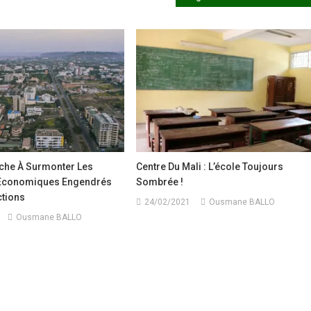
rche À Surmonter Les
Centre Du Mali : L’école Toujours
Économiques Engendrés
Sombrée !
ctions
24/02/2021
Ousmane BALLO
Ousmane BALLO