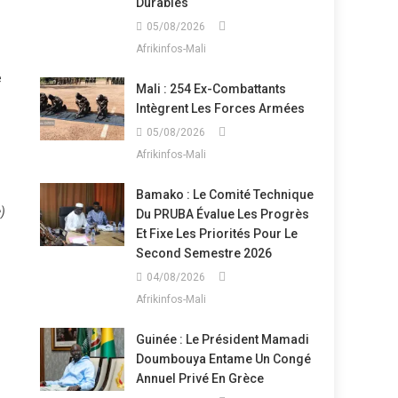
Durables
05/08/2026
Afrikinfos-Mali
é
Mali : 254 Ex-Combattants
Intègrent Les Forces Armées
05/08/2026
Afrikinfos-Mali
Bamako : Le Comité Technique
e)
Du PRUBA Évalue Les Progrès
Et Fixe Les Priorités Pour Le
Second Semestre 2026
04/08/2026
Afrikinfos-Mali
Guinée : Le Président Mamadi
Doumbouya Entame Un Congé
Annuel Privé En Grèce