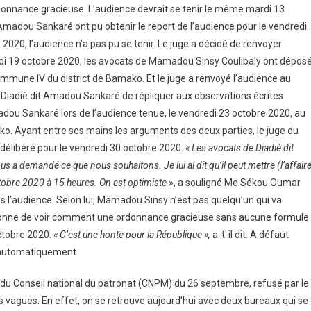
rdonnance gracieuse. L’audience devrait se tenir le même mardi 13
Amadou Sankaré ont pu obtenir le report de l’audience pour le vendredi
2020, l’audience n’a pas pu se tenir. Le juge a décidé de renvoyer
undi 19 octobre 2020, les avocats de Mamadou Sinsy Coulibaly ont dépos
ommune IV du district de Bamako. Et le juge a renvoyé l’audience au
Diadiè dit Amadou Sankaré de répliquer aux observations écrites
madou Sankaré lors de l’audience tenue, le vendredi 23 octobre 2020, au
o. Ayant entre ses mains les arguments des deux parties, le juge du
 délibéré pour le vendredi 30 octobre 2020.
« Les avocats de Diadiè dit
a demandé ce que nous souhaitons. Je lui ai dit qu’il peut mettre (l’affair
ctobre 2020 à 15 heures. On est optimiste
», a souligné Me Sékou Oumar
l’audience. Selon lui, Mamadou Sinsy n’est pas quelqu’un qui va
’étonne de voir comment une ordonnance gracieuse sans aucune formule
ctobre 2020.
« C’est une honte pour la République »,
a-t-il dit. A défaut
l automatiquement.
e du Conseil national du patronat (CNPM) du 26 septembre, refusé par le
 vagues. En effet, on se retrouve aujourd’hui avec deux bureaux qui se