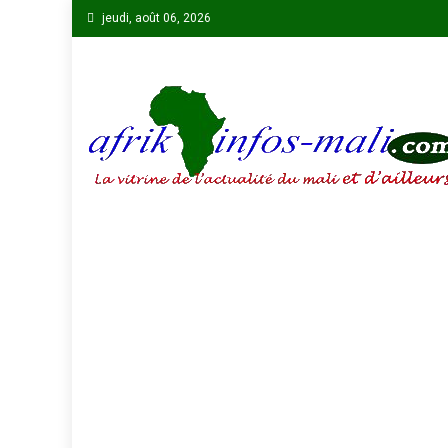
Skip
jeudi, août 06, 2026
to
content
AFRIKINFOS MALI
La vitrine de l'actualité du Mali et d'ailleurs