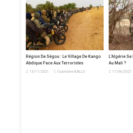
l’article
Région De Ségou : Le Village De Kango
L’Algérie Se 
Abdique Face Aux Terroristes
Au Mali ?
13/11/2021
Ousmane BALLO
17/06/2021