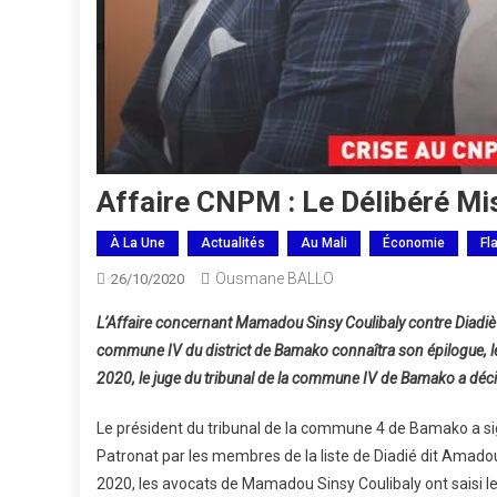
Affaire CNPM : Le Délibéré Mi
À La Une
Actualités
Au Mali
Économie
Fl
Ousmane BALLO
26/10/2020
L’Affaire concernant Mamadou Sinsy Coulibaly contre Diadiè 
commune IV du district de Bamako connaîtra son épilogue, le
2020, le juge du tribunal de la commune IV de Bamako a décid
Le président du tribunal de la commune 4 de Bamako a si
Patronat par les membres de la liste de Diadié dit Amado
2020, les avocats de Mamadou Sinsy Coulibaly ont saisi l