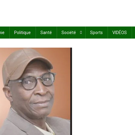
ie
Politique
Santé
Société
Sports
VIDÉOS