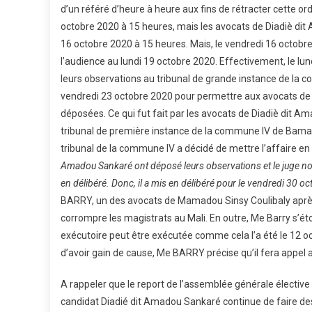
d’un référé d’heure à heure aux fins de rétracter cette o
octobre 2020 à 15 heures, mais les avocats de Diadiè dit 
16 octobre 2020 à 15 heures. Mais, le vendredi 16 octobre 
l’audience au lundi 19 octobre 2020. Effectivement, le l
leurs observations au tribunal de grande instance de la c
vendredi 23 octobre 2020 pour permettre aux avocats de 
déposées. Ce qui fut fait par les avocats de Diadiè dit A
tribunal de première instance de la commune IV de Bamak
tribunal de la commune IV a décidé de mettre l’affaire en
Amadou Sankaré ont déposé leurs observations et le juge nous 
en délibéré. Donc, il a mis en délibéré pour le vendredi 30 o
BARRY, un des avocats de Mamadou Sinsy Coulibaly après 
corrompre les magistrats au Mali. En outre, Me Barry s
exécutoire peut être exécutée comme cela l’a été le 12 o
d’avoir gain de cause, Me BARRY précise qu’il fera appe
A rappeler que le report de l’assemblée générale électiv
candidat Diadié dit Amadou Sankaré continue de faire des