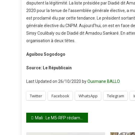
disputent la légitimité. La liste présidée par Diadié dit A
2020 pour la tenue de l’assemblée générale élective, a ma
est proclamé élu par cette tendance. Le président sortan
générale élective du CNPM. Aujourd’hui, on est en face d
Sinsy Coulibaly ou de Diadié dit Amadou Sankaré. En att
organisation à deux têtes.
Aguibou Sogodogo
Source: Le Républicain
Last Updated on 26/10/2020 by
Ousmane BALLO
Twitter
Facebook
WhatsApp
Telegram
Navigation
Mali : Le M5-RFP réclame la présidence et le quart des membres du Conseil national de Transition
de