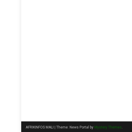
AFRIKINFOS MALI
|
Theme: News Portal by
Mystery Themes
.