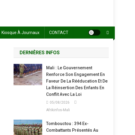
Kiosque À Journaux
CONTACT
DERNIÈRES INFOS
Mali : Le Gouvernement
Renforce Son Engagement En
Faveur De La Rééducation Et De
La Réinsertion Des Enfants En
Conflit Avec La Loi
05/08/2026
Afrikinfos-Mali
Tombouctou : 394 Ex-
Combattants Présentés Au