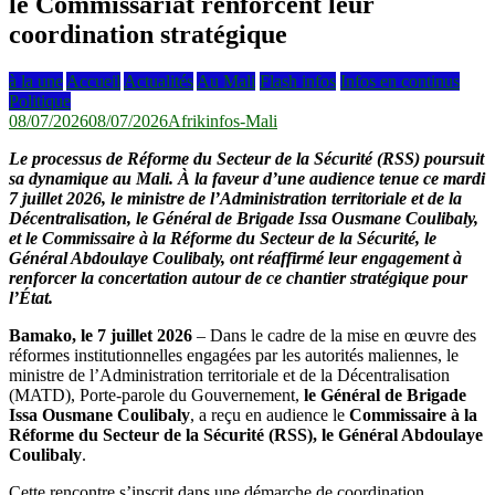
le Commissariat renforcent leur
coordination stratégique
à la une
Accueil
Actualités
Au Mali
Flash infos
Infos en continus
Politique
08/07/2026
08/07/2026
Afrikinfos-Mali
Le processus de Réforme du Secteur de la Sécurité (RSS) poursuit
sa dynamique au Mali. À la faveur d’une audience tenue ce mardi
7 juillet 2026, le ministre de l’Administration territoriale et de la
Décentralisation, le Général de Brigade Issa Ousmane Coulibaly,
et le Commissaire à la Réforme du Secteur de la Sécurité, le
Général Abdoulaye Coulibaly, ont réaffirmé leur engagement à
renforcer la concertation autour de ce chantier stratégique pour
l’État.
Bamako, le 7 juillet 2026
– Dans le cadre de la mise en œuvre des
réformes institutionnelles engagées par les autorités maliennes, le
ministre de l’Administration territoriale et de la Décentralisation
(MATD), Porte-parole du Gouvernement,
le Général de Brigade
Issa Ousmane Coulibaly
, a reçu en audience le
Commissaire à la
Réforme du Secteur de la Sécurité (RSS), le Général Abdoulaye
Coulibaly
.
Cette rencontre s’inscrit dans une démarche de coordination