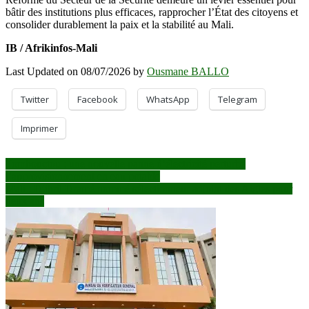
bâtir des institutions plus efficaces, rapprocher l’État des citoyens et
consolider durablement la paix et la stabilité au Mali.
IB / Afrikinfos-Mali
Last Updated on 08/07/2026 by
Ousmane BALLO
Twitter
Facebook
WhatsApp
Telegram
Imprimer
Navigation
Tombouctou : une nouvelle panne d’électricité perturbe
l’approvisionnement en eau potable
de
Mali : Djibril Dramé nommé sélectionneur adjoint des Aigles pour
l’article
deux ans