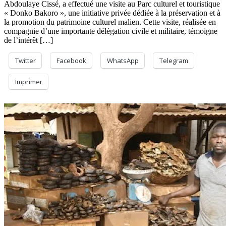
Abdoulaye Cissé, a effectué une visite au Parc culturel et touristique
le
« Donko Bakoro », une initiative privée dédiée à la préservation et à
Gouverneur
la promotion du patrimoine culturel malien. Cette visite, réalisée en
Abdoulaye
compagnie d’une importante délégation civile et militaire, témoigne
Cissé
de l’intérêt […]
salue
le
Parc
Twitter
Facebook
WhatsApp
Telegram
culturel
«
Imprimer
Donko
Bakoro
»,
vitrine
du
patrimoine
malien