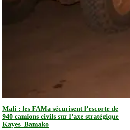
Mali : les FAMa sécurisent l’escorte de
940 camions civils sur l’axe stratégique
Kayes–Bamako