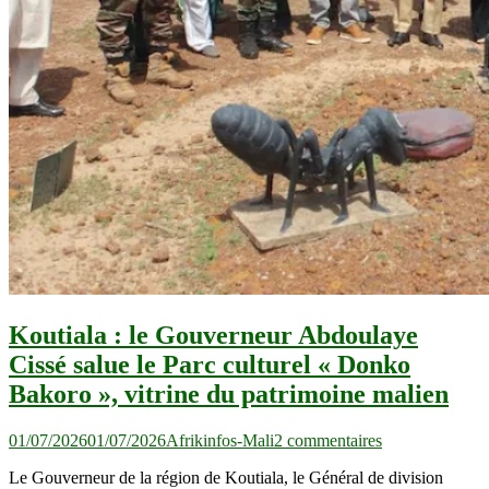
Koutiala : le Gouverneur Abdoulaye
Cissé salue le Parc culturel « Donko
Bakoro », vitrine du patrimoine malien
sur
01/07/2026
01/07/2026
Afrikinfos-Mali
2 commentaires
Koutiala
Le Gouverneur de la région de Koutiala, le Général de division
: