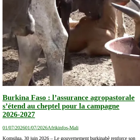
Burkina Faso : l’assurance agropastorale
s’étend au cheptel pour la campagne
2026-2027
01/07/2026
01/07/2026
Afrikinfos-Mali
Komsilga, 30 juin 2026 – Le gouvernement burkinabè renforce son