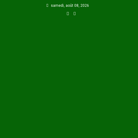
Skip
samedi, août 08, 2026
to
content