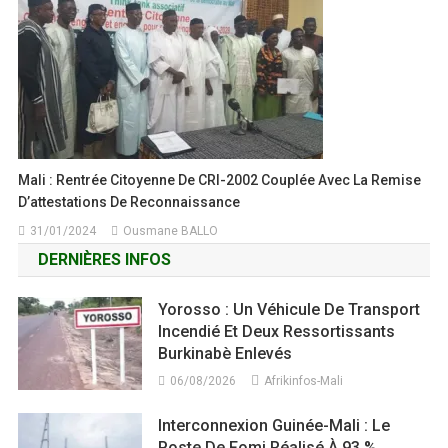
Mali : Rentrée Citoyenne De CRI-2002 Couplée Avec La Remise
D’attestations De Reconnaissance
31/01/2024
Ousmane BALLO
DERNIÈRES INFOS
Yorosso : Un Véhicule De Transport
Incendié Et Deux Ressortissants
Burkinabè Enlevés
06/08/2026
Afrikinfos-Mali
Interconnexion Guinée-Mali : Le
Poste De Fomi Réalisé À 93 %