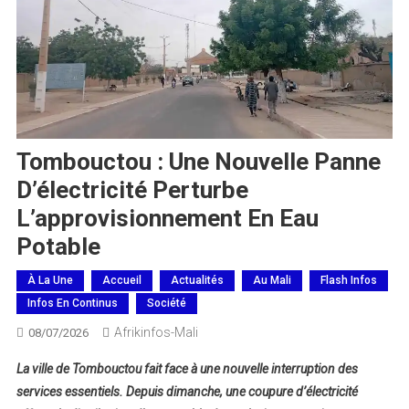
Tombouctou : Une Nouvelle Panne
D’électricité Perturbe
L’approvisionnement En Eau
Potable
À La Une
Accueil
Actualités
Au Mali
Flash Infos
Infos En Continus
Société
Afrikinfos-Mali
08/07/2026
La ville de Tombouctou fait face à une nouvelle interruption des
services essentiels. Depuis dimanche, une coupure d’électricité