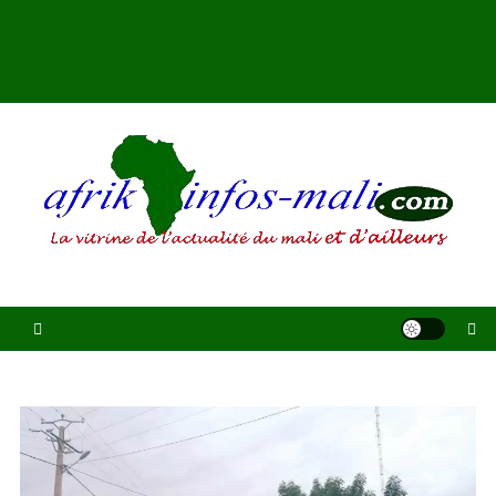
AFRIKINFOS MALI
La vitrine de l'actualité du Mali et d'ailleurs