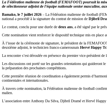
La Fédération malienne de football (FEMAFOOT) poursuit la mise en 
:
de sélectionneur adjoint de l’équipe nationale senior masculine, au
Djibril
Dramé
Bamako, le 7 juillet 2026
– La Fédération malienne de football (FEMA
nommé
national a procédé à la signature du contrat de mission de
Djibril Dr
sélectionneu
adjoint
Le contrat, conclu pour une durée de
deux ans
, a été signé par le 
des
Aigles
Cette nomination vient renforcer le dispositif technique mis en place 
pour
deux
À l’issue de la cérémonie de signature, le président de la FEMAFOOT 
ans
deuxième adjoint, le technicien franco-camerounais
Hervé Happy T
La rencontre s’est déroulée en présence du premier vice-président de 
Les discussions ont porté sur les grandes orientations qui guideront le 
la préparation des prochaines compétitions.
Cette première réunion de coordination a également permis d’harmoniser
continentales et internationales.
À travers cette nomination, la Fédération malienne de football confi
malien.
L’association entre Anthony Da Silva, Djibril Dramé et Hervé Happy Tc