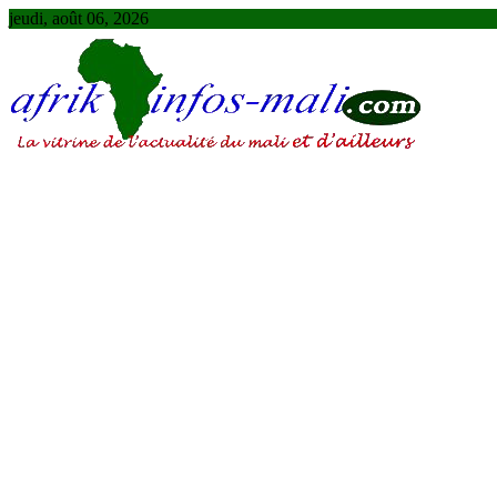
Skip
jeudi, août 06, 2026
to
content
AFRIKINFOS MALI
La vitrine de l'actualité du Mali et d'ailleurs