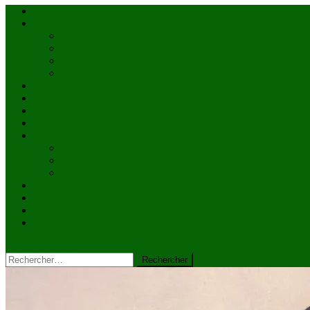
Accueil
Actualités
à la une
Au Mali
En afrique
Internationnal
Brèves
économie
Politique
Santé
Société
éducation
Culture
Faits divers
Sports
VIDÉOS
Kiosque à journaux
CONTACT
site mode button
Rechercher :