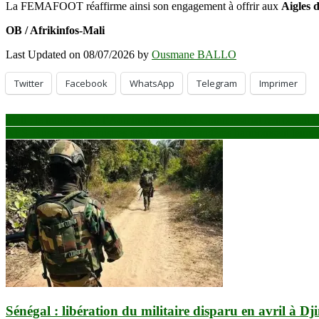
La FEMAFOOT réaffirme ainsi son engagement à offrir aux
Aigles 
OB / Afrikinfos-Mali
Last Updated on 08/07/2026 by
Ousmane BALLO
Twitter
Facebook
WhatsApp
Telegram
Imprimer
Navigation
Mali : le ministère de l’Administration et le Commissariat renforcent l
AES–Russie : les ministres des Affaires étrangères harmonisent leurs 
de
l’article
Sénégal : libération du militaire disparu en avril à Dj