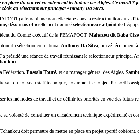
place du nouvel encadrement technique des Aigles. Ce mardi 7 juille
x côtés du sélectionneur principal Anthony Da Silva.
FOOT) a franchi une nouvelle étape dans la restructuration du staff te
amé
, désormais officiellement nommé
sélectionneur adjoint
de l’équipe
r
président du Comité exécutif de la FEMAFOOT,
Mahazou dit Baba Ciss
autour du sélectionneur national
Anthony Da Silva
, arrivé récemment à 
a présidé une séance de travail réunissant le sélectionneur principal 
chankou
.
la Fédération,
Bassala Touré
, et du manager général des Aigles,
Samb
travail du nouveau staff technique, notamment les objectifs sportifs assi
 les méthodes de travail et de définir les priorités en vue des futurs 
rme sa volonté de constituer un encadrement technique expérimenté et c
hankou doit permettre de mettre en place un projet sportif cohérent, o