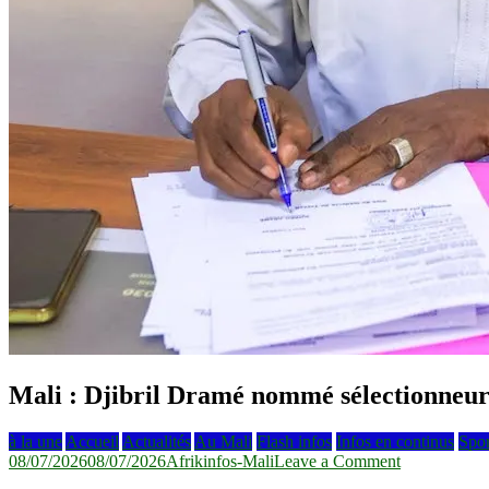
Mali : Djibril Dramé nommé sélectionneur 
à la une
Accueil
Actualités
Au Mali
Flash infos
Infos en continus
Spor
on
08/07/2026
08/07/2026
Afrikinfos-Mali
Leave a Comment
Mali