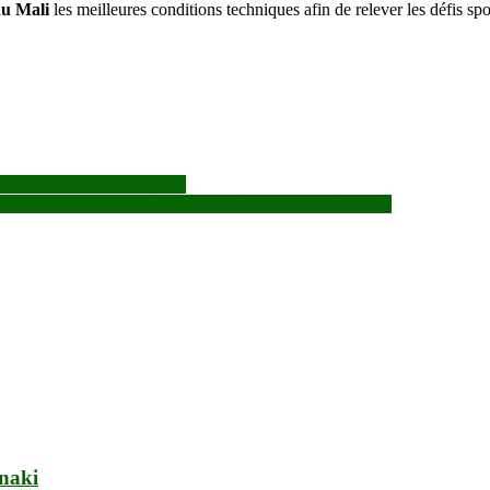
du Mali
les meilleures conditions techniques afin de relever les défis spo
eur coordination stratégique
positions avant les consultations de haut niveau à Niamey
inaki