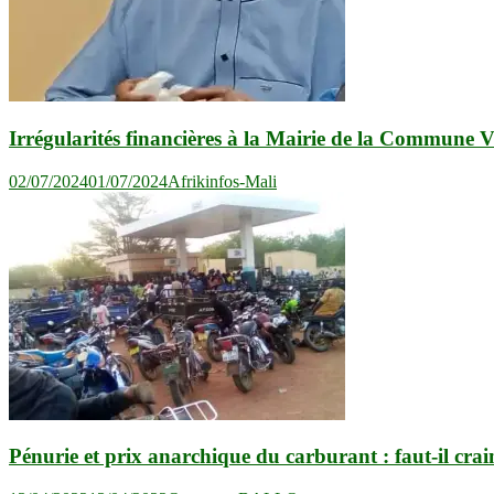
Irrégularités financières à la Mairie de la Commune VI
02/07/2024
01/07/2024
Afrikinfos-Mali
Pénurie et prix anarchique du carburant : faut-il cra