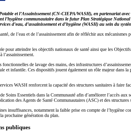
Potable et l’Assainissement (CN-CIEPA/WASH), en partenariat avec Wa
ement l’hygiène communautaire dans le futur Plan Stratégique Natio
ervices d’eau, d’assainissement et d’hygiène (WASH) au sein du systè
a santé, de l’eau et de l’assainissement afin de réfléchir aux mécanism
able pour atteindre les objectifs nationaux de santé ainsi que les Obje
 à l’assainissement.
ons fonctionnelles de lavage des mains, des infrastructures d’assainisse
le et infantile. Ces dispositifs jouent également un rôle majeur dans la p
ervices WASH renforcent la capacité des structures sanitaires à faire fac
 de Soins Essentiels dans la Communauté afin d’améliorer l’accès aux so
plication des Agents de Santé Communautaires (ASC) et des structures s
ines insuffisances, notamment la faible prise en compte de l’hygiène c
s la prochaine génération du plan.
ons publiques