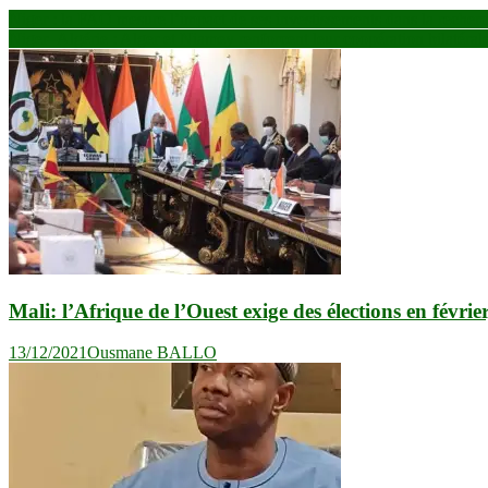
Navigation
Niger : la FAO mesure l’impact de ses investissements dans la recher
Niger–Algérie : Alger et Niamey renforcent leur coopération bilatéral
de
l’article
Mali: l’Afrique de l’Ouest exige des élections en févrie
13/12/2021
Ousmane BALLO