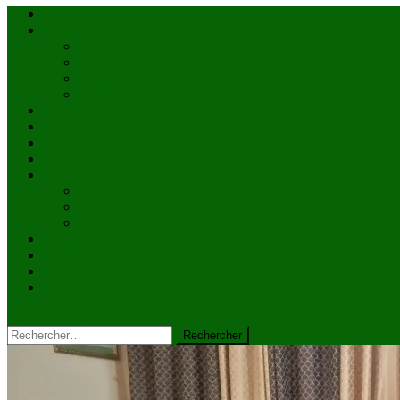
Accueil
Actualités
à la une
Au Mali
En afrique
Internationnal
Brèves
économie
Politique
Santé
Société
éducation
Culture
Faits divers
Sports
VIDÉOS
Kiosque à journaux
CONTACT
site mode button
Rechercher :