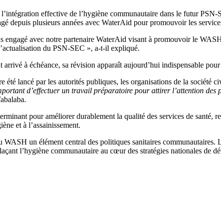
 l’intégration effective de l’hygiène communautaire dans le futur PSN
gagé depuis plusieurs années avec WaterAid pour promouvoir les servic
ns engagé avec notre partenaire WaterAid visant à promouvoir le WASH da
l’actualisation du PSN-SEC », a-t-il expliqué.
t arrivé à échéance, sa révision apparaît aujourd’hui indispensable pour
té lancé par les autorités publiques, les organisations de la société civi
portant d’effectuer un travail préparatoire pour attirer l’attention des
Tabalaba.
erminant pour améliorer durablement la qualité des services de santé, renf
giène et à l’assainissement.
du WASH un élément central des politiques sanitaires communautaires. L
 plaçant l’hygiène communautaire au cœur des stratégies nationales de d