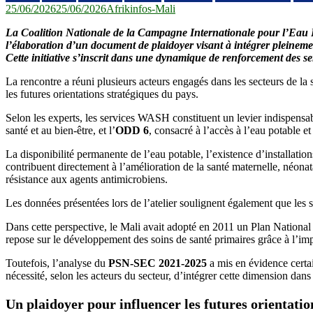
25/06/2026
25/06/2026
Afrikinfos-Mali
La Coalition Nationale de la Campagne Internationale pour l’Eau 
l’élaboration d’un document de plaidoyer visant à intégrer plein
Cette initiative s’inscrit dans une dynamique de renforcement des s
La rencontre a réuni plusieurs acteurs engagés dans les secteurs de l
les futures orientations stratégiques du pays.
Selon les experts, les services WASH constituent un levier indispens
santé et au bien-être, et l’
ODD 6
, consacré à l’accès à l’eau potable et
La disponibilité permanente de l’eau potable, l’existence d’installati
contribuent directement à l’amélioration de la santé maternelle, néonata
résistance aux agents antimicrobiens.
Les données présentées lors de l’atelier soulignent également que les s
Dans cette perspective, le Mali avait adopté en 2011 un Plan National
repose sur le développement des soins de santé primaires grâce à l’im
Toutefois, l’analyse du
PSN-SEC 2021-2025
a mis en évidence certa
nécessité, selon les acteurs du secteur, d’intégrer cette dimension dan
Un plaidoyer pour influencer les futures orientati