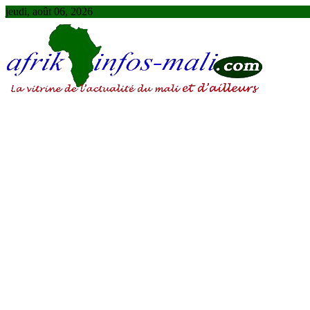
Skip
jeudi, août 06, 2026
to
content
AFRIKINFOS MALI
La vitrine de l'actualité du Mali et d'ailleurs