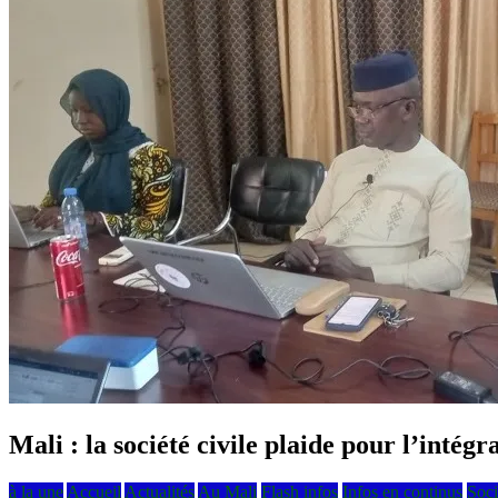
Mali : la société civile plaide pour l’int
à la une
Accueil
Actualités
Au Mali
Flash infos
Infos en continus
Soci