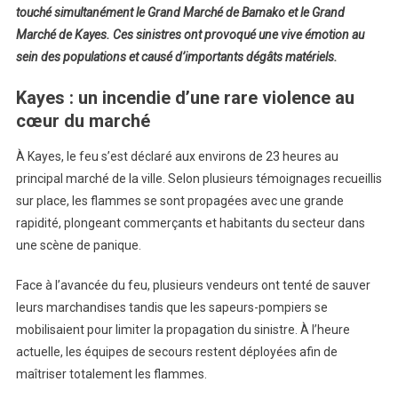
touché simultanément le Grand Marché de Bamako et le Grand
Grands
Marché de Kayes. Ces sinistres ont provoqué une vive émotion au
Marchés
De
sein des populations et causé d’importants dégâts matériels.
Bamako
Kayes : un incendie d’une rare violence au
Et
De
cœur du marché
Kayes
À Kayes, le feu s’est déclaré aux environs de 23 heures au
Frappés
Par
principal marché de la ville. Selon plusieurs témoignages recueillis
De
sur place, les flammes se sont propagées avec une grande
Violents
rapidité, plongeant commerçants et habitants du secteur dans
Incendies
une scène de panique.
Dans
La
Face à l’avancée du feu, plusieurs vendeurs ont tenté de sauver
Même
leurs marchandises tandis que les sapeurs-pompiers se
Nuit
mobilisaient pour limiter la propagation du sinistre. À l’heure
actuelle, les équipes de secours restent déployées afin de
maîtriser totalement les flammes.