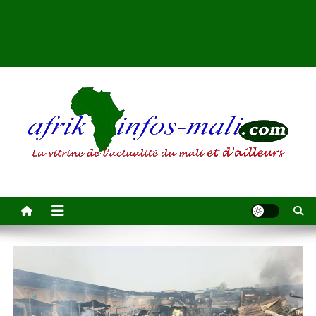
AFRIKINFOS MALI
La vitrine de l'actualité du Mali et d'ailleurs