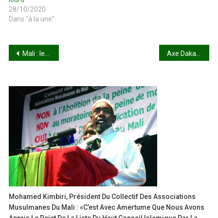
28/10/2020
Dans "à la une"
Navigation
Mali : les nouvelles politiques de l’eau et de l’assainissement expliquées à la presse
Axe Dakar–Bamako : Suspension des convois commerciaux, après une série d’attaques armées
de
l’article
Mohamed Kimbiri, Président Du Collectif Des Associations
Musulmanes Du Mali : «C’est Avec Amertume Que Nous Avons