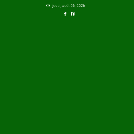
Skip
jeudi, août 06, 2026
to
content