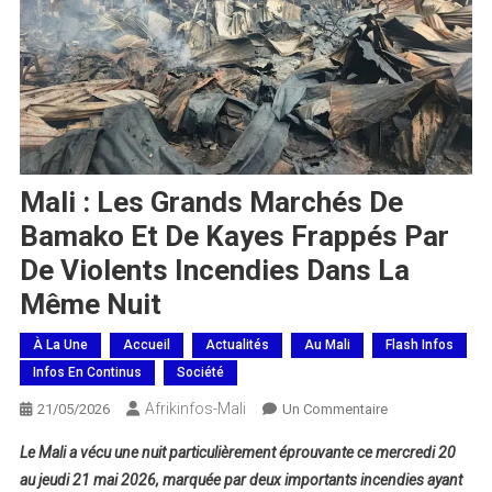
Mali : Les Grands Marchés De
Bamako Et De Kayes Frappés Par
De Violents Incendies Dans La
Même Nuit
À La Une
Accueil
Actualités
Au Mali
Flash Infos
Infos En Continus
Société
Afrikinfos-Mali
Sur
21/05/2026
Un Commentaire
Mali
Le Mali a vécu une nuit particulièrement éprouvante ce mercredi 20
:
au jeudi 21 mai 2026, marquée par deux importants incendies ayant
Les