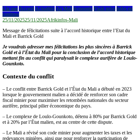
à la une
Accueil
Actualités
Au Mali
économie
Flash infos
Infos en
continus
25/11/2025
25/11/2025
Afrikinfos-Mali
Message de félicitations suite à l’accord historique entre l’Etat du
Mali et Barrick Gold
Je voudrais adresser mes félicitations les plus sincères à Barrick
Gold et à l’État du Mali pour la conclusion de l’accord historique
mettant fin au conflit qui paralysait le complexe aurifère de Loulo-
Gounkoto.
Contexte du conflit
– Le conflit entre Barrick Gold et l’État du Mali a débuté en 2023
lorsque le gouvernement malien a décidé de renforcer son cadre
fiscal minier pour maximiser les retombées nationales du secteur
aurifère, principal pilier économique du pays.
– Le complexe de Loulo-Gounkoto, détenu à 80% par Barrick Gold
et à 20% par l’État malien, est au centre de cette dispute.
– Le Mali a révisé son code minier pour augmenter les taxes et les
redevances minières, ainsi que pour renforcer la participation de