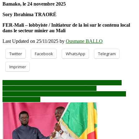
Bamako, le 24 novembre 2025
Sory Ibrahima TRAORÉ
FER-Mali – lobbyiste / Initiateur de la loi sur le contenu local
dans le secteur minier au Mali
Last Updated on 25/11/2025 by
Ousmane BALLO
Twitter
Facebook
WhatsApp
Telegram
Imprimer
Navigation
Mali : le Ministre de l’Industrie ordonne l’approvisionnement
immédiat de toutes les stations en hydrocarbures
de
EDM-SA : Pourquoi les Maliens ne reçoivent-ils plus que 5 à 6
l’article
heures de courant ?