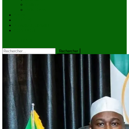
Culture
Faits divers
Sports
VIDÉOS
Kiosque à journaux
CONTACT
site mode button
Rechercher :