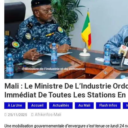
Mali : Le Ministre De L’Industrie Or
Immédiat De Toutes Les Stations En
À La Une
Accueil
Actualités
Au Mali
Flash Infos
I
Afrikinfos-Mali
25/11/2025
Une mobilisation gouvernementale d’envergure s’est tenue ce lundi 24 n