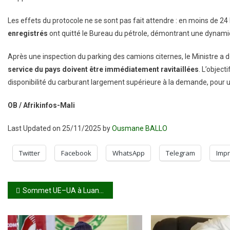
Les effets du protocole ne se sont pas fait attendre : en moins de 24
enregistrés
ont quitté le Bureau du pétrole, démontrant une dynamiqu
Après une inspection du parking des camions citernes, le Ministre a 
service du pays doivent être immédiatement ravitaillées
. L’object
disponibilité du carburant largement supérieure à la demande, pour u
OB / Afrikinfos-Mali
Last Updated on 25/11/2025 by
Ousmane BALLO
Twitter
Facebook
WhatsApp
Telegram
Impr
Navigation
Sommet UE–UA à Luanda : le Président Bassirou Diomaye Faye appelle à un multilatéralisme rénové
de