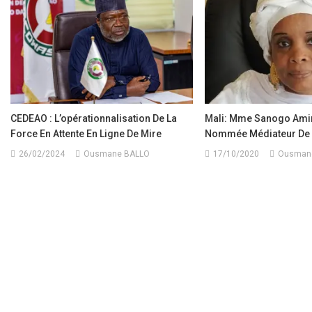
l’article
CEDEAO : L’opérationnalisation De La
Mali: Mme Sanogo Amin
Force En Attente En Ligne De Mire
Nommée Médiateur De 
26/02/2024
Ousmane BALLO
17/10/2020
Ousman