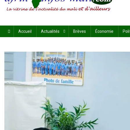
AFRIKINFOS MALI
La vitrine de l'actualité du Mali et d'ailleurs
Accueil
Actualités
Brèves
Économie
Poli