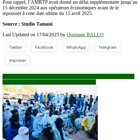
Pour rappel, l’AMRTP avait donné un délai supplémentaire jusqu’au
15 décembre 2024 aux opérateurs économiques avant de le
repousser à cette date ultime du 15 avril 2025.
Source : Studio Tamani
Last Updated on 17/04/2025 by
Ousmane BALLO
Twitter
Facebook
WhatsApp
Telegram
Imprimer
Navigation
Campagne agricole 2025 : le Sénégal mobilise 130 milliards FCFA
Des balles de coton parties en fumée à Koutiala
de
l’article