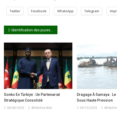
Twitter
Facebook
WhatsApp
Telegram
Impr
Navigation
Identification des puces : des usagers à bout du blocage de leur SIM
de
l’article
Sonko En Türkiye : Un Partenariat
Dragage À Samaya : Le 
Stratégique Consolidé
Sous Haute Pression
08/08/2025
Afrikinfos-Mali
09/10/2025
Afrikinfo