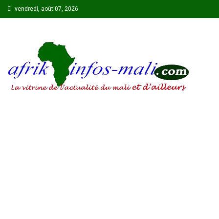
Skip
vendredi, août 07, 2026
to
content
AFRIKINFOS MALI
La vitrine de l'actualité du Mali et d'ailleurs