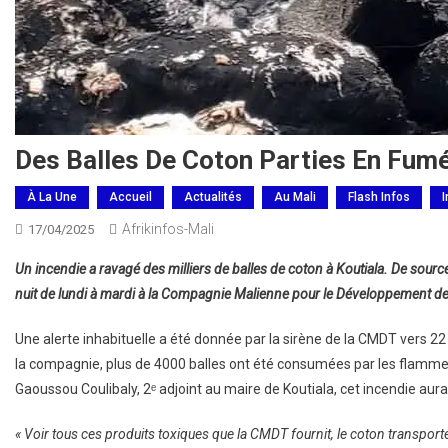
Des Balles De Coton Parties En Fumé
À La Une
Accueil
Actualités
Au Mali
Flash Infos
I
Afrikinfos-Mali
17/04/2025
Un incendie a ravagé des milliers de balles de coton à Koutiala. De source
nuit de lundi à mardi à la Compagnie Malienne pour le Développement des
Une alerte inhabituelle a été donnée par la sirène de la CMDT vers 2
la compagnie, plus de 4000 balles ont été consumées par les flammes
Gaoussou Coulibaly, 2ᵉ adjoint au maire de Koutiala, cet incendie au
« Voir tous ces produits toxiques que la CMDT fournit, le coton transport