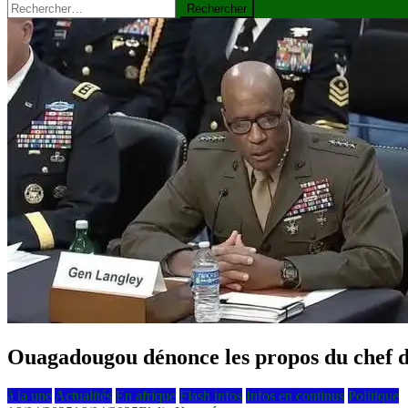
Rechercher :
Ouagadougou dénonce les propos du che
à la une
Actualités
En afrique
Flash infos
Infos en continus
Politique