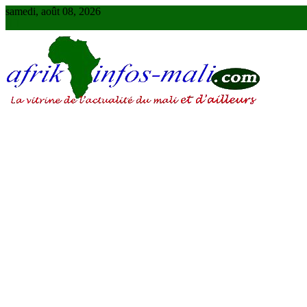
Skip
samedi, août 08, 2026
to
content
AFRIKINFOS MALI
La vitrine de l'actualité du Mali et d'ailleurs