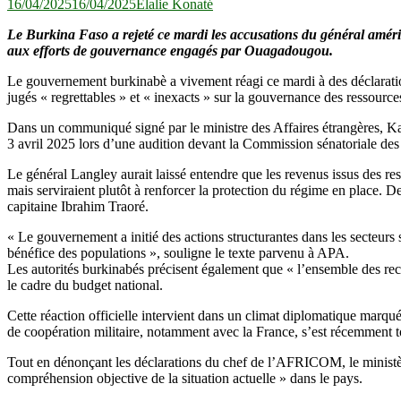
16/04/2025
16/04/2025
Elalie Konaté
Le Burkina Faso a rejeté ce mardi les accusations du général amér
aux efforts de gouvernance engagés par Ouagadougou.
Le gouvernement burkinabè a vivement réagi ce mardi à des déclara
jugés « regrettables » et « inexacts » sur la gouvernance des ressourc
Dans un communiqué signé par le ministre des Affaires étrangères, K
3 avril 2025 lors d’une audition devant la Commission sénatoriale des
Le général Langley aurait laissé entendre que les revenus issus des re
mais serviraient plutôt à renforcer la protection du régime en place. 
capitaine Ibrahim Traoré.
« Le gouvernement a initié des actions structurantes dans les secteurs st
bénéfice des populations », souligne le texte parvenu à APA.
Les autorités burkinabés précisent également que « l’ensemble des recet
le cadre du budget national.
Cette réaction officielle intervient dans un climat diplomatique marq
de coopération militaire, notamment avec la France, s’est récemment t
Tout en dénonçant les déclarations du chef de l’AFRICOM, le ministère
compréhension objective de la situation actuelle » dans le pays.