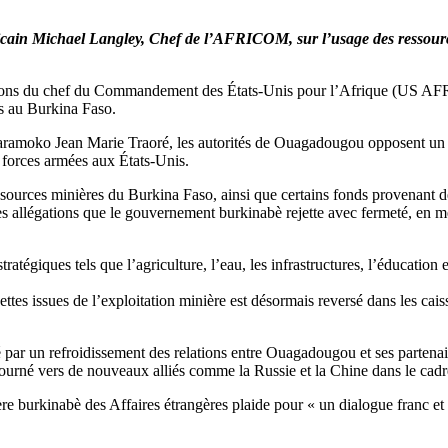
icain Michael Langley, Chef de l’AFRICOM, sur l’usage des ressource
tions du chef du Commandement des États-Unis pour l’Afrique (US AFR
es au Burkina Faso.
aramoko Jean Marie Traoré, les autorités de Ouagadougou opposent un d
 forces armées aux États-Unis.
ssources minières du Burkina Faso, ainsi que certains fonds provenant de
Des allégations que le gouvernement burkinabè rejette avec fermeté, en m
ratégiques tels que l’agriculture, l’eau, les infrastructures, l’éducation 
tes issues de l’exploitation minière est désormais reversé dans les cais
ué par un refroidissement des relations entre Ouagadougou et ses parten
ourné vers de nouveaux alliés comme la Russie et la Chine dans le cadr
 burkinabè des Affaires étrangères plaide pour « un dialogue franc et r