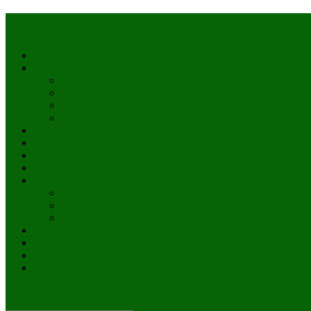
Accueil
Actualités
à la une
Au Mali
En afrique
Internationnal
Brèves
économie
Politique
Santé
Société
éducation
Culture
Faits divers
Sports
VIDÉOS
Kiosque à journaux
CONTACT
site mode button