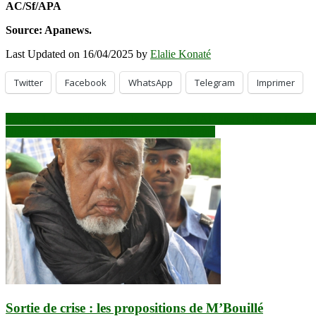
AC/Sf/APA
Source: Apanews.
Last Updated on 16/04/2025 by
Elalie Konaté
Twitter
Facebook
WhatsApp
Telegram
Imprimer
Navigation
Sergueï Lavrov affirme que le « chaos » en Afrique est lié aux frontièr
Niamey et Abuja tentent de renouer le dialogue
de
l’article
Sortie de crise : les propositions de M’Bouillé