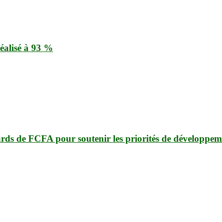
éalisé à 93 %
ards de FCFA pour soutenir les priorités de développem