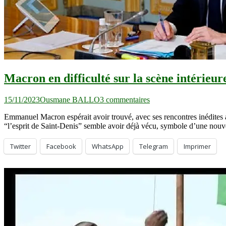
Macron en difficulté sur la scène intérieu
sur
15/11/2023
Ousmane BALLO
3 commentaires
Macron
Emmanuel Macron espérait avoir trouvé, avec ses rencontres inédites a
en
“l’esprit de Saint-Denis” semble avoir déjà vécu, symbole d’une nouve
difficulté
sur
la
Twitter
Facebook
WhatsApp
Telegram
Imprimer
scène
intérieure
comme
à
l’international