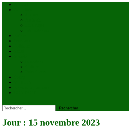
Accueil
Actualités
à la une
Au Mali
En afrique
Internationnal
Brèves
économie
Politique
Santé
Société
éducation
Culture
Faits divers
Sports
VIDÉOS
Kiosque à journaux
CONTACT
site mode button
Rechercher :
Jour :
15 novembre 2023