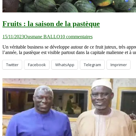
Fruits : la saison de la pastèque
sur
15/11/2023
Ousmane BALLO
10 commentaires
Fruits
Un véritable business se développe autour de ce fruit juteux, très app
:
l’année, la pastèque est visible partout dans la capitale malienne et à
la
saison
de
Twitter
Facebook
WhatsApp
Telegram
Imprimer
la
pastèque