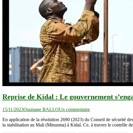
Reprise de Kidal : Le gouvernement s’engag
sur
15/11/2023
Ousmane BALLO
Un commentaire
Reprise
En application de la résolution 2690 (2023) du Conseil de sécurité des
de
la stabilisation au Mali (Minusma) à Kidal. Ce, à travers le contrôle
Kidal
: