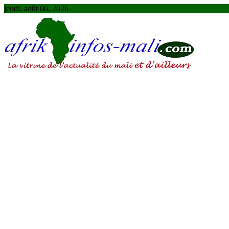
Skip
jeudi, août 06, 2026
to
content
AFRIKINFOS MALI
La vitrine de l'actualité du Mali et d'ailleurs