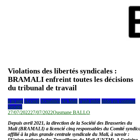
Violations des libertés syndicales :
BRAMALI enfreint toutes les décisions
du tribunal de travail
à la une
Accueil
Actualités
Au Mali
Flash infos
Infos en continus
Société
27/07/2022
27/07/2022
Ousmane BALLO
Depuis avril 2021, la direction de la Société des Brasseries du
Mali (BRAMALI) a licencié cinq responsables du Comité syndic
affilié à la plus grande centrale syndicale du Mali, à savoir :
l’Union nationale des Travailleurs du Mali (UNTM). A l’origine