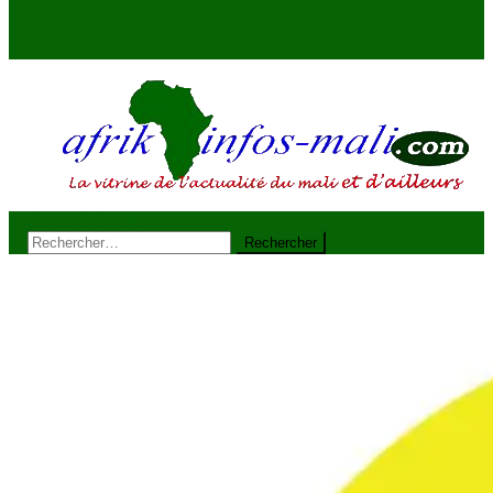
site mode button
AFRIKINFOS MALI
La vitrine de l'actualité du Mali et d'ailleurs
Rechercher :