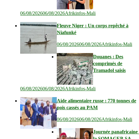
06/08/2026
06/08/2026
Afrikinfos-Mali
Fleuve Niger : Un corps repêché à
Niafunké
06/08/2026
06/08/2026
Afrikinfos-Mali
Douanes : Des
comprimés de
Tramadol saisis
06/08/2026
06/08/2026
Afrikinfos-Mali
Aide alimentaire russe : 770 tonnes de
pois cassés au PAM
06/08/2026
06/08/2026
Afrikinfos-Mali
Journée panafricaine 
la SOMAGEP-SA