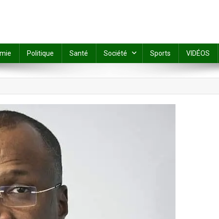
mie
Politique
Santé
Société
Sports
VIDÉOS