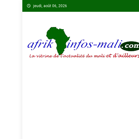
Skip
jeudi, août 06, 2026
to
content
AFRIKINFOS MALI
La vitrine de l'actualité du Mali et d'ailleurs