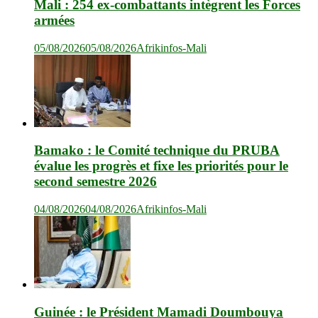
Mali : 254 ex-combattants intègrent les Forces
armées
05/08/2026
05/08/2026
Afrikinfos-Mali
Bamako : le Comité technique du PRUBA
évalue les progrès et fixe les priorités pour le
second semestre 2026
04/08/2026
04/08/2026
Afrikinfos-Mali
Guinée : le Président Mamadi Doumbouya