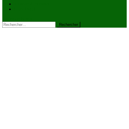
Kiosque à journaux
CONTACT
site mode button
Rechercher :