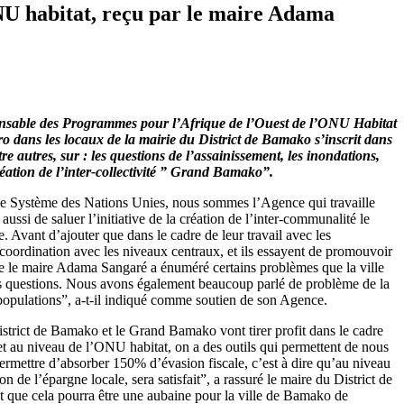
NU habitat, reçu par le maire Adama
esponsable des Programmes pour l’Afrique de l’Ouest de l’ONU Habitat
o dans les locaux de la mairie du District de Bamako s’inscrit dans
tre autres, sur : les questions de l’assainissement, les inondations,
 création de l’inter-collectivité ” Grand Bamako”.
ns le Système des Nations Unies, nous sommes l’Agence qui travaille
aussi de saluer l’initiative de la création de l’inter-communalité le
Avant d’ajouter que dans le cadre de leur travail avec les
en coordination avec les niveaux centraux, et ils essayent de promouvoir
 que le maire Adama Sangaré a énuméré certains problèmes que la ville
es questions. Nous avons également beaucoup parlé de problème de la
ux populations”, a-t-il indiqué comme soutien de son Agence.
District de Bamako et le Grand Bamako vont tirer profit dans le cadre
 et au niveau de l’ONU habitat, on a des outils qui permettent de nous
permettre d’absorber 150% d’évasion fiscale, c’est à dire qu’au niveau
de l’épargne locale, sera satisfait”, a rassuré le maire du District de
nt que cela pourra être une aubaine pour la ville de Bamako de