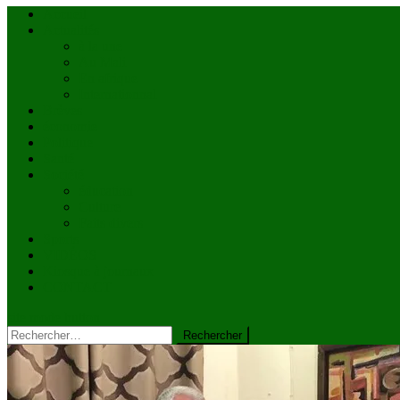
Accueil
Actualités
à la une
Au Mali
En afrique
Internationnal
Brèves
économie
Politique
Santé
Société
éducation
Culture
Faits divers
Sports
VIDÉOS
Kiosque à journaux
CONTACT
site mode button
Rechercher :