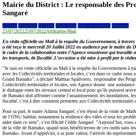
Mairie du District : Le responsable des P
Sangaré
à la une
Actualités
Au Mali
Flash infos
Infos en continus
Politique
25/07/2022
25/07/2022
Afrikinfos-Mali
En visite officielle au Mali à la requête du Gouvernement, à traver
a été reçu le mercredi 20 Juillet 2022 en audience par le maire du
le cadre de la collaboration entre l’Agence onusienne qui travaille ave
les transports, de fiscalité. L’occasion a été mise à profit par le vis
”Je suis en visite officielle au Mali à la requête du Gouvernement à 
avec les Collectivités territoriales et locales, c’est dans ce cadre nous
Grand Bamako”, a déclaré Mathias Spaliviero, responsable des Program
Collectivités territoriales et locales, son Agence donne une assistance
le dialogue entre les niveaux central et local pour qu’ils puissent œu
de Bamako doit affronter comme l’assainissement, les inondations, l
fiscalité, c’est à dire comment permettre aux Collectivités territorial
Pour sa part, le maire Adama Sangaré, s’est réjoui de la visite de Math
de l’ONU habitat, notamment la résilience des villes et tous les problè
aider dans ce sens”, s’est félicité l’édile Sangaré. ”Aujourd’hui, vou
de la ville de Bamako, quand nous bénéficierons de ces outils sans inve
Bamako. Avant d’apprécier, à sa juste valeur, l’arrivée du représentan