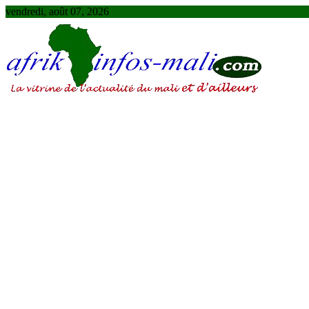
Skip
vendredi, août 07, 2026
to
content
AFRIKINFOS MALI
La vitrine de l'actualité du Mali et d'ailleurs