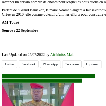
rattraper un certain nombre de choses pour lesquelles nous étions en r
Parlant de “Grand Bamako”, le maire Adama Sangaré a fait savoir que 
Créee en 2010, elle comme objectif d’unir les efforts pour construire en
AM Touré
Source : 22 Septembre
Last Updated on 25/07/2022 by
Afrikinfos-Mali
Twitter
Facebook
WhatsApp
Telegram
Imprimer
Navigation
Insécurité: une attaque terroriste déjouée ce dimanche à Sévaré
Coopération bilatérale entre le mali et la Corée du sud
de
l’article