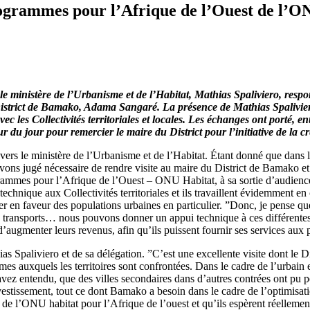
rogrammes pour l’Afrique de l’Ouest de l’O
s le ministère de l’Urbanisme et de l’Habitat, Mathias Spaliviero, r
 District de Bamako, Adama Sangaré. La présence de Mathias Spalivier
c les Collectivités territoriales et locales. Les échanges ont porté, en
iteur du jour pour remercier le maire du District pour l’initiative de la
travers le ministère de l’Urbanisme et de l’Habitat. Étant donné que da
 avons jugé nécessaire de rendre visite au maire du District de Bamako et 
mes pour l’Afrique de l’Ouest – ONU Habitat, à sa sortie d’audience. 
 technique aux Collectivités territoriales et ils travaillent évidemment 
vrer en faveur des populations urbaines en particulier. ”Donc, je pense
es transports… nous pouvons donner un appui technique à ces différent
es d’augmenter leurs revenus, afin qu’ils puissent fournir ses services a
ias Spaliviero et de sa délégation. ”C’est une excellente visite dont le 
mes auxquels les territoires sont confrontées. Dans le cadre de l’urbain
s avez entendu, que des villes secondaires dans d’autres contrées ont pu 
stissement, tout ce dont Bamako a besoin dans le cadre de l’optimisation 
t de l’ONU habitat pour l’Afrique de l’ouest et qu’ils espèrent réelleme