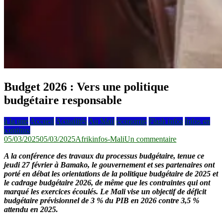
Budget 2026 : Vers une politique
budgétaire responsable
à la une
Accueil
Actualités
Au Mali
économie
Flash infos
Infos en
continus
sur
05/03/2025
05/03/2025
Afrikinfos-Mali
Un commentaire
Budget
A la conférence des travaux du processus budgétaire, tenue ce
2026
jeudi 27 février à Bamako, le gouvernement et ses partenaires ont
:
porté en débat les orientations de la politique budgétaire de 2025 et
Vers
le cadrage budgétaire 2026, de même que les contraintes qui ont
une
marqué les exercices écoulés. Le Mali vise un objectif de déficit
politique
budgétaire prévisionnel de 3 % du PIB en 2026 contre 3,5 %
budgétaire
attendu en 2025.
responsable