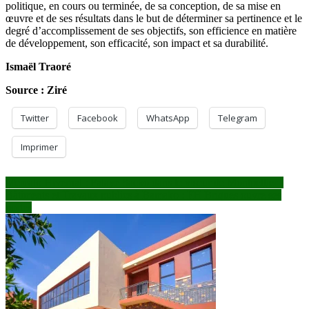
politique, en cours ou terminée, de sa conception, de sa mise en
œuvre et de ses résultats dans le but de déterminer sa pertinence et le
degré d’accomplissement de ses objectifs, son efficience en matière
de développement, son efficacité, son impact et sa durabilité.
Ismaël Traoré
Source : Ziré
Twitter
Facebook
WhatsApp
Telegram
Imprimer
Navigation
Mercato Hivernal : Falaye Sacko dans le viseur de Montpellier !
Bâtiments et Travaux publics à Bamako : FH Briques ouvre ses
de
portes
l’article