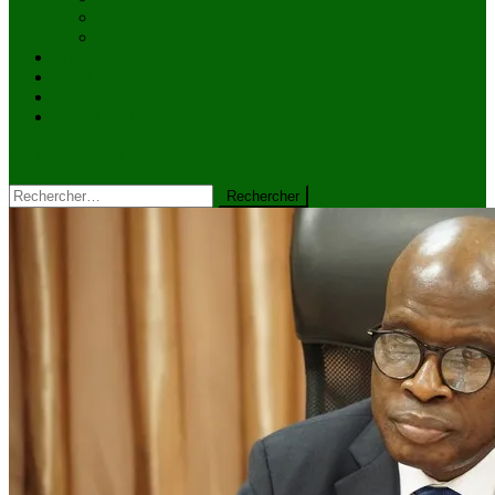
Culture
Faits divers
Sports
VIDÉOS
Kiosque à journaux
CONTACT
site mode button
Rechercher :