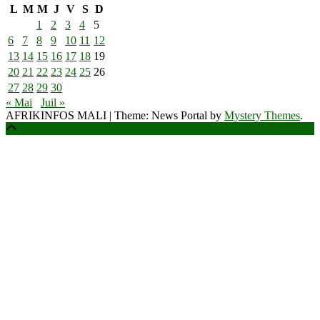
L
M
M
J
V
S
D
1
2
3
4
5
6
7
8
9
10
11
12
13
14
15
16
17
18
19
20
21
22
23
24
25
26
27
28
29
30
« Mai
Juil »
AFRIKINFOS MALI
|
Theme: News Portal by
Mystery Themes
.