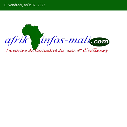
Skip
vendredi, août 07, 2026
to
content
AFRIKINFOS MALI
La vitrine de l'actualité du Mali et d'ailleurs