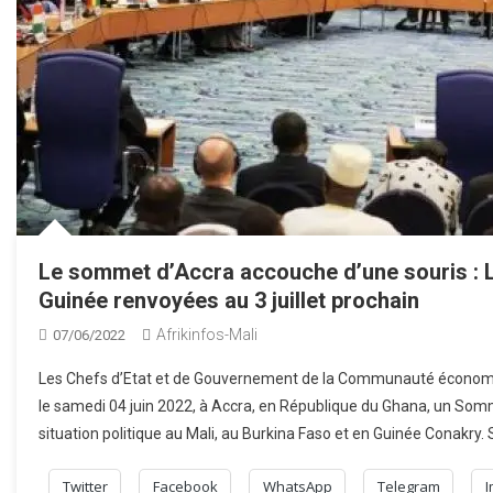
Le sommet d’Accra accouche d’une souris : Les
Guinée renvoyées au 3 juillet prochain
Afrikinfos-Mali
07/06/2022
Les Chefs d’Etat et de Gouvernement de la Communauté économiqu
le samedi 04 juin 2022, à Accra, en République du Ghana, un Somm
situation politique au Mali, au Burkina Faso et en Guinée Conakry.
Twitter
Facebook
WhatsApp
Telegram
I