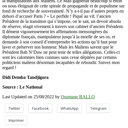
la manipulations aux Maliens. Le Mali gagnerait beaucoup si enfin
on nous éloignait de cette spirale de propagande et de populisme sur
fond de recherche de souveraineté. N’y a-t-il pas d’autres projets en
dehors d’accuser Paris ? » Le perfide ! Piqué au vif, l’ancien
Président de la transition qui s’impose, on le sait, un devoir absolu
de réserve, réagit vivement à travers son cabinet d’ancien Président.
Il dément vigoureusement les affirmations mensongères du
diplomate français, manipulateur jusqu’à la moelle de ses os, et
demande à son conseil d’entreprendre les actions qu’il faut pour
laver et préserver son honneur. Mais les Maliens savent que le
Président Bah N’Daw ne peut tenir de telles allégations. Celles-ci
sont les calomnies bien connues sans cesse dépitées par certains
politiciens maliens désormais incapables de rebondir. Suivez mon
regard !
Didi Demba Tandjigora
Source : Le National
Last Updated on 25/08/2022 by
Ousmane BALLO
Twitter
Facebook
WhatsApp
Telegram
Imprimer