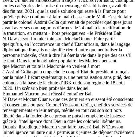
Dieu. Un ancien ambassadeur français, Nicolas Normand, champion
toutes catégories de la mise du mensonge déstabilisateur, avait dit
dès fin mai 2021, que la seule solution qui reste à la France pour
qu’elle puisse continuer à faire main basse sur le Mali, c’est de faire
partir le colonel Assimi Goïta qui venait de procéder quelques jours
avant avec ses compagnons d’armes, le 24 mai, à la rectification de
la transition, en mettant « hors prérogatives » le Président Bah
N’Daw et son Premier ministre, MoctarOuane. Faire partir
quelqu’un, en l’occurrence un chef d’Etat africain, dans le langage
diplomatique français ne signifie rien d’autre que neutraliser la
personne indexée, c’est-à-dire lui ôter la vie dans le pire des cas s’il
le faut. Dans leur imaginaire populaire, les Maliens pensent
que Macron et toute la Macronie en veulent à mort
à Assimi Goïta qui a empêché le coup d’Etat du président français
par la mise à l’écart systématique, une neutralisation sans pitié, des
colonels à la base de la chute d’IBK et de son régime le 18 août
2020. Un scénario bien probable dans lequel
Emmanuel Macron avait réussi à entraîner Bah
N’Daw et Moctar Ouane, que ces derniers en eussent été conscients
et consentants ou pas. Colonel Youssouf Goïta, chef des services de
renseignements en leur temps, médite en tout cas son sort hors
liberté dans la foulée de ce présumé putsch empêché de justesse
grâce à l’intelligence dont Dieu a doté les colonels libérateurs.
Depuis, il se dit que Macron veut faire payer à Bah N’Dawson
inintelligence militaire qui a permis aux jeunes de déjouer facilement