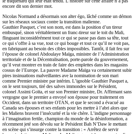
le traquenard qui leur était tendu. L’histoire sur cette affaire n’a pas
encore dit son dernier mot.
Nicolas Normand a désormais son alter égo, lâché comme un démon
sur les réseaux sociaux contre la transition malienne.
Gauthier Pasquet, c’est son nom, est dans la position d’un tireur
embusqué, sinon véritablement un franc-tireur sur le toit du Mali,
flinguant inconsidérément tout ce qui se passe pas dans sa tête, tout
ce qui s’offre à sa vue, tout ce qui bouge et tout ce qu’il ne voit pas,
en fabriquant au besoin des cibles impossibles. Tantôt, il fait feu sur
l’épouse de colonel Abdoulaye Maïga, ministre de l’Administration
territoriale et de la Décentralisation, porte-parole du gouvernement,
qu’il veut montrer en train de faire des emplettes dans les magasins
cossus de l’Europe. La pauvre Madame Maïga va certainement subir
pires insinuations malveillantes ave la nomination de son mari
comme Premier ministre par intérim. L’ignoble Gauthier Pasquet a,
on le sent toujours, tiré des salves immondes sur le Président,
colonel Assimi Goïta, et sur son Premier ministre, Dr. Affirmant sans
vergogne que le premier a envoyé son épouse pour traitement en
Occident, dans un territoire OTAN, et que le second a évacué au
Canada ses épouses et ses enfants pour les mettre à l’abri alors que
les Maliens bravent l’insécurité et la vie chère. L’indigne personnage
à l’imagination fertile, champion du monde de la désinformation, a
récemment jeté son dévolu sur le Président Bah N’Daw le mettant
en scène qui s’insurge contre la transition : « Arrêtez de servir