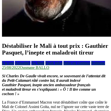
Déstabiliser le Mali à tout prix : Gauthier
Pasquet, l’inepte et maladroit tireur
à la une
Actualités
Au Mali
Flash infos
Infos en continus
Politique
25/08/2022
Ousmane BALLO
Si Charles De Gaulle vivait encore, se souvenant de l’attentat dit
du Petit-Calamart râté contre lui, il aurait indexé
Gauthier Pasquet, inepte ancien ambassadeur français
et maladroit tireur en s’expliquant : « Ô ! Il tire comme un
cochon ! »
La France d’Emmanuel Macron veut déstabiliser coûte que coûte le
Mali de Colonel Assimi Goïta, nul ne l’ignore sur cette vaste terre de