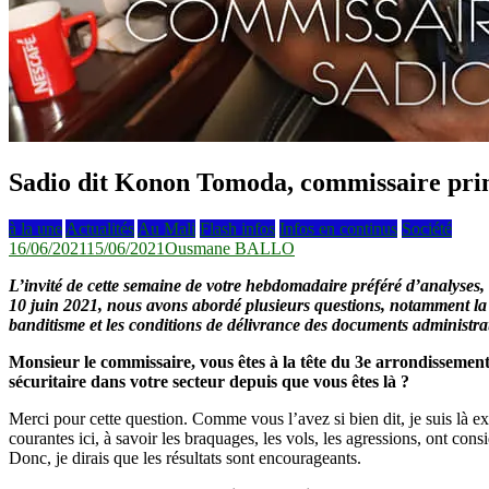
Sadio dit Konon Tomoda, commissaire princi
à la une
Actualités
Au Mali
Flash infos
Infos en continus
Société
16/06/2021
15/06/2021
Ousmane BALLO
L’invité de cette semaine de votre hebdomadaire préféré d’analyses,
10 juin 2021, nous avons abordé plusieurs questions, notamment la l
banditisme et les conditions de délivrance des documents administra
Monsieur le commissaire, vous êtes à la tête du 3e arrondissement
sécuritaire dans votre secteur depuis que vous êtes là ?
Merci pour cette question. Comme vous l’avez si bien dit, je suis là exa
courantes ici, à savoir les braquages, les vols, les agressions, ont con
Donc, je dirais que les résultats sont encourageants.