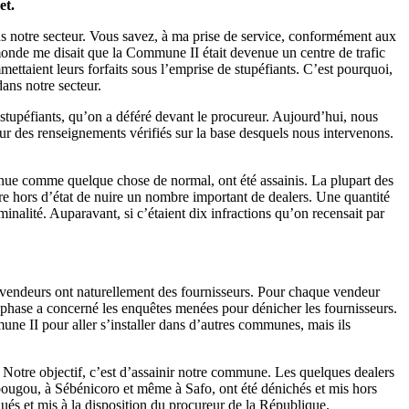
et.
ns notre secteur. Vous savez, à ma prise de service, conformément aux
le monde me disait que la Commune II était devenue un centre de trafic
ttaient leurs forfaits sous l’emprise de stupéfiants. C’est pourquoi,
dans notre secteur.
stupéfiants, qu’on a déféré devant le procureur. Aujourd’hui, nous
ur des renseignements vérifiés sur la base desquels nous intervenons.
devenue comme quelque chose de normal, ont été assainis. La plupart des
tre hors d’état de nuire un nombre important de dealers. Une quantité
inalité. Auparavant, si c’étaient dix infractions qu’on recensait par
Ces vendeurs ont naturellement des fournisseurs. Pour chaque vendeur
e phase a concerné les enquêtes menées pour dénicher les fournisseurs.
mune II pour aller s’installer dans d’autres communes, mais ils
r. Notre objectif, c’est d’assainir notre commune. Les quelques dealers
libougou, à Sébénicoro et même à Safo, ont été dénichés et mis hors
raqués et mis à la disposition du procureur de la République.