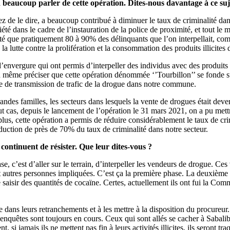
 beaucoup parler de cette opération. Dites-nous davantage à ce suj
 de le dire, a beaucoup contribué à diminuer le taux de criminalité da
ociété dans le cadre de l’instauration de la police de proximité, et tout 
 que pratiquement 80 à 90% des délinquants que l’on interpellait, comme
a lutte contre la prolifération et la consommation des produits illicites 
nvergure qui ont permis d’interpeller des individus avec des produits 
nd même préciser que cette opération dénommée ‘’Tourbillon’’ se fonde s
ne de transmission de trafic de la drogue dans notre commune.
s grandes familles, les secteurs dans lesquels la vente de drogues était 
tout cas, depuis le lancement de l’opération le 31 mars 2021, on a pu met
plus, cette opération a permis de réduire considérablement le taux de crim
duction de près de 70% du taux de criminalité dans notre secteur.
 continuent de résister. Que leur dites-vous ?
ase, c’est d’aller sur le terrain, d’interpeller les vendeurs de drogue. 
 et autres personnes impliquées. C’est ça la première phase. La deuxièm
 saisir des quantités de cocaïne. Certes, actuellement ils ont fui la Com
e dans leurs retranchements et à les mettre à la disposition du procureu
s enquêtes sont toujours en cours. Ceux qui sont allés se cacher à Saba
, si jamais ils ne mettent pas fin à leurs activités illicites, ils seront t