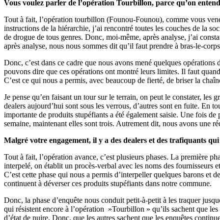
Vous voulez parler de l’opération Tourbillon, parce qu’on entend
Tout à fait, l’opération tourbillon (Founou-Founou), comme vous venez
instructions de la hiérarchie, j’ai rencontré toutes les couches de la s
de drogue de tous genres. Donc, moi-même, après analyse, j’ai constaté
après analyse, nous nous sommes dit qu’il faut prendre à bras-le-corps l
Donc, c’est dans ce cadre que nous avons mené quelques opérations d’e
pouvons dire que ces opérations ont montré leurs limites. Il faut qua
C’est ce qui nous a permis, avec beaucoup de fierté, de briser la chaî
Je pense qu’en faisant un tour sur le terrain, on peut le constater, le
dealers aujourd’hui sont sous les verrous, d’autres sont en fuite. En 
importante de produits stupéfiants a été également saisie. Une fois de 
semaine, maintenant elles sont trois. Autrement dit, nous avons une ré
Malgré votre engagement, il y a des dealers et des trafiquants qui
Tout à fait, l’opération avance, c’est plusieurs phases. La première ph
interpelé, on établit un procès-verbal avec les noms des fournisseurs
C’est cette phase qui nous a permis d’interpeller quelques barons et de
continuent à déverser ces produits stupéfiants dans notre commune.
Donc, la phase d’enquête nous conduit petit-à-petit à les traquer jusqu
qui résistent encore à l’opération »Tourbillon » qu’ils sachent que le
d’état de nuire. Donc, que les autres sachent que les enquêtes continuent