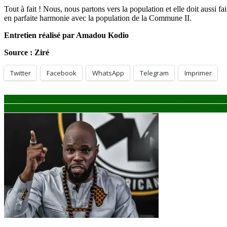
Tout à fait ! Nous, nous partons vers la population et elle doit aussi 
en parfaite harmonie avec la population de la Commune II.
Entretien réalisé par Amadou Kodio
Source : Ziré
Twitter
Facebook
WhatsApp
Telegram
Imprimer
Navigation
Hausse de prix de la viande et de l’huile : les explications des commer
Mamadou Kassogué au Département de la justice : un choix incontest
de
l’article