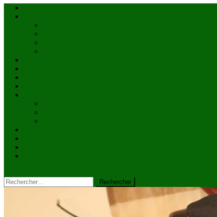
Accueil
Actualités
à la une
Au Mali
En afrique
Internationnal
Brèves
économie
Politique
Santé
Société
éducation
Culture
Faits divers
Sports
VIDÉOS
Kiosque à journaux
CONTACT
site mode button
Rechercher :