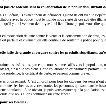
t pas été obtenus sans la collaboration de la population, surtout de
is au début, ils avaient peur de dénoncer. Quand ils ont vu que l’opérati
labore avec la police ; tout le monde nous alerte de ces activités illic
e qu’il y a tel vendeur de drogue à tel lieu. Donc, je puis vous dire que 
en association de lutte contre la vente et la consommation de drogues d
ion est parfaite et vivement qu’elle continue de soutenir la police pou
ette lutte de grande envergure contre les produits stupéfiants, qu’en
aiment satisfaisants, parce que nous sommes allés vers la population, n
protéger, ainsi que ses biens. Cette collaboration est vraiment parfaite.
at de résidence, le certificat de perte, se passent comme prévu.
me arrondissement. C’est un droit pour tous les citoyens, les gens n’ont
urant toutes les heures ouvertes, toutes les personnes qui sont dans le be
 cette population. A ce niveau, je puis vous assurer que la population es
onde que nous allons continuer sur cette lancée.
 pour ses besoins ?