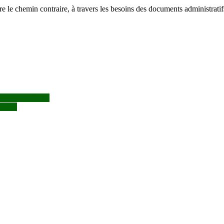
faire le chemin contraire, à travers les besoins des documents administra
çants détaillants
able !