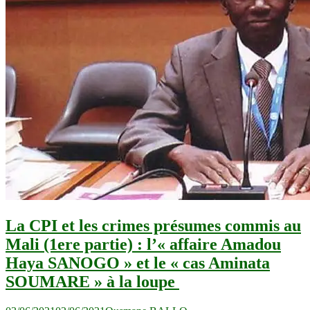
La CPI et les crimes présumes commis au
Mali (1ere partie) : l’« affaire Amadou
Haya SANOGO » et le « cas Aminata
SOUMARE » à la loupe