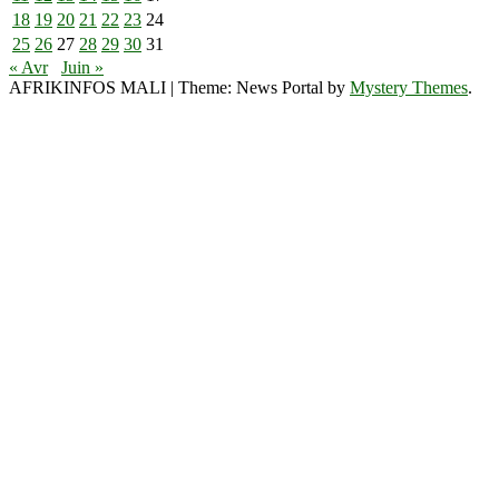
18
19
20
21
22
23
24
25
26
27
28
29
30
31
« Avr
Juin »
AFRIKINFOS MALI
|
Theme: News Portal by
Mystery Themes
.