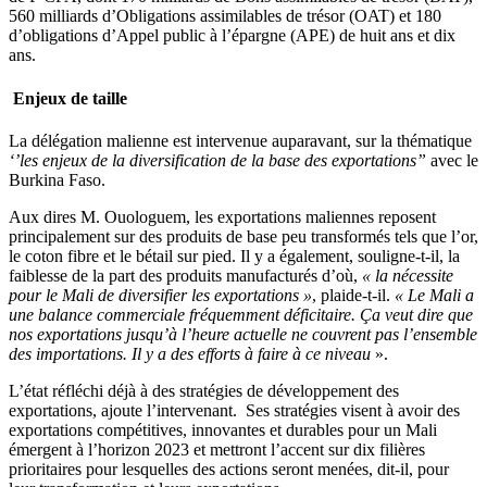
560 milliards d’Obligations assimilables de trésor (OAT) et 180
d’obligations d’Appel public à l’épargne (APE) de huit ans et dix
ans.
Enjeux de taille
La délégation malienne est intervenue auparavant, sur la thématique
‘’les enjeux de la diversification de la base des exportations”
avec le
Burkina Faso.
Aux dires M. Ouologuem, les exportations maliennes reposent
principalement sur des produits de base peu transformés tels que l’or,
le coton fibre et le bétail sur pied. Il y a également, souligne-t-il, la
faiblesse de la part des produits manufacturés d’où,
« la nécessite
pour le Mali de diversifier les exportations »
, plaide-t-il.
« Le Mali a
une balance commerciale fréquemment déficitaire. Ça veut dire que
nos exportations jusqu’à l’heure actuelle ne couvrent pas l’ensemble
des importations. Il y a des efforts à faire à ce niveau
».
L’état réfléchi déjà à des stratégies de développement des
exportations, ajoute l’intervenant. Ses stratégies visent à avoir des
exportations compétitives, innovantes et durables pour un Mali
émergent à l’horizon 2023 et mettront l’accent sur dix filières
prioritaires pour lesquelles des actions seront menées, dit-il, pour