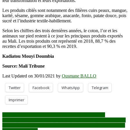
leur transformation et leurs exportations.
Les produits ciblés sont notamment des filières cuirs peaux, mangue,
karité, sésame, gomme arabique, anacarde, fonio, patate douce, pois
sucré et l’industrie textile-habillement.
Selon les chiffres des trois dernières années, le coton, l’or et les
animaux sur pied restent à ce jour les principaux produits exportés
au Mali. Les trois produits ont représenté en 2018, 88,7 % des
recettes d’exportation et 90,3 % en 2019.
Kadiatou Mouyi Doumbia
Source: Mali Tribune
Last Updated on 30/01/2021 by
Ousmane BALLO
Twitter
Facebook
WhatsApp
Telegram
Imprimer
Navigation
Barkhane : « Il y a une tolérance zéro à toute déviance »
Joli coup de filet de la direction régionale des douanes de Koutiala :
de
Saisie-record de 6,2 tonnes de cannabis Valeur marchande : plus de