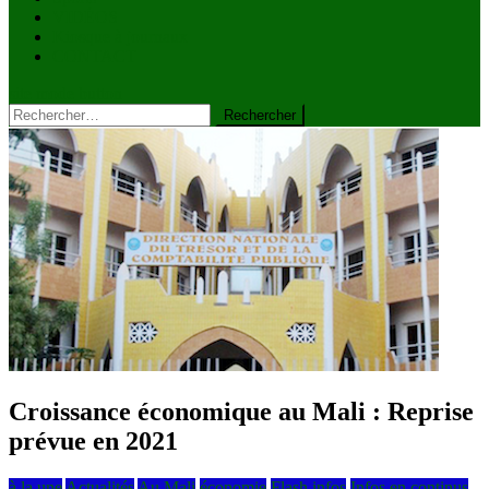
VIDÉOS
Kiosque à journaux
CONTACT
site mode button
Rechercher :
Croissance économique au Mali : Reprise
prévue en 2021
à la une
Actualités
Au Mali
économie
Flash infos
Infos en continus