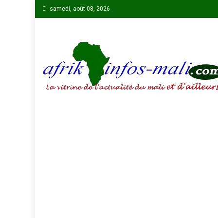
Skip
samedi, août 08, 2026
to
content
AFRIKINFOS MALI
La vitrine de l'actualité du Mali et d'ailleurs