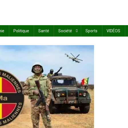
ie
Politique
Santé
Société
Sports
VIDÉOS