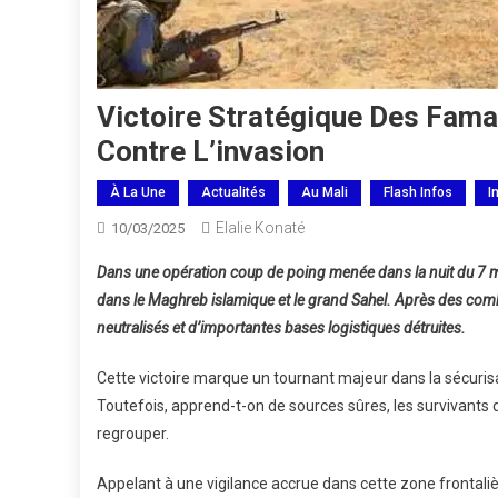
Victoire Stratégique Des Fama 
Contre L’invasion
À La Une
Actualités
Au Mali
Flash Infos
I
Elalie Konaté
10/03/2025
Dans une opération coup de poing menée dans la nuit du 7 ma
dans le Maghreb islamique et le grand Sahel. Après des combat
neutralisés et d’importantes bases logistiques détruites.
Cette victoire marque un tournant majeur dans la sécuris
Toutefois, apprend-t-on de sources sûres, les survivant
regrouper.
Appelant à une vigilance accrue dans cette zone frontalièr