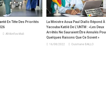
anté En Tête Des Priorités
La Ministre Aoua Paul Diallo Répond À
026
Yacouba Katilé De L’UNTM : «Les Deux
Arrêtés Ne Sauraient Être Annulés Pou
Afrikinfos-Mali
Quelques Raisons Que Ce Soient »
16/08/2022
Ousmane BALLO