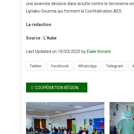
une avancée décisive dans la lutte contre le terrorisme en
Liptako-Gourma qui forment la Confédération AES.
La rédaction
Source : L’Aube
Last Updated on 10/03/2025 by
Elalie Konaté
Twitter
Facebook
WhatsApp
Telegram
Navigation
COOPÉRATION RÉGIONALE : Le Président de la République du Ghana, John Dramani MAHAMA, en visite officielle au Mali
de
l’article